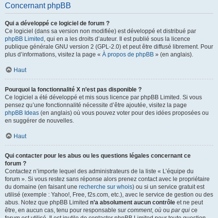
Concernant phpBB
Qui a développé ce logiciel de forum ?
Ce logiciel (dans sa version non modifiée) est développé et distribué par
phpBB Limited
, qui en a les droits d’auteur. Il est publié sous la licence
publique générale GNU version 2 (GPL-2.0) et peut être diffusé librement. Pour
plus d’informations, visitez la page «
À propos de phpBB
» (en anglais).
Haut
Pourquoi la fonctionnalité X n’est pas disponible ?
Ce logiciel a été développé et mis sous licence par phpBB Limited. Si vous
pensez qu’une fonctionnalité nécessite d’être ajoutée, visitez la page
phpBB Ideas
(en anglais) où vous pouvez voter pour des idées proposées ou
en suggérer de nouvelles.
Haut
Qui contacter pour les abus ou les questions légales concernant ce
forum ?
Contactez n’importe lequel des administrateurs de la liste « L’équipe du
forum ». Si vous restez sans réponse alors prenez contact avec le propriétaire
du domaine (en faisant une
recherche sur whois
) ou si un service gratuit est
utilisé (exemple : Yahoo!, Free, f2s.com, etc.), avec le service de gestion ou des
abus. Notez que phpBB Limited
n’a absolument aucun contrôle
et ne peut
être, en aucun cas, tenu pour responsable sur
comment
,
où
ou
par qui
ce