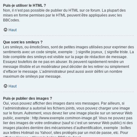
Puis-je utiliser le HTML ?
Non, il n’est pas possible de publier du HTML sur ce forum. La plupart des
mises en forme permises par le HTML peuvent être appliquées avec les
BBCodes.
Haut
Que sont les smileys ?
Les smileys, ou émoticônes, sont de petites images utilisées pour exprimer des
sentiments avec un code simple, exemple : :) signifie joyeux, :( signifie triste. La
liste complète des smileys est visible sur la page de rédaction de message.
Essayez toutefois de ne pas en abuser. Ils peuvent rapidement rendre un
message illisible et un modérateur peut décider de les retirer ou simplement
d’effacer le message. L’administrateur peut aussi avoir défini un nombre
maximum de smileys par message.
Haut
Puis-je publier des images ?
Oui, vous pouvez afficher des images dans vos messages. Par ailleurs, si
l’administrateur a autorisé les fichiers joints, vous pouvez charger une image
sur le forum. Autrement, vous devez lier une image placée sur un serveur Web
public, exemple : http://www.exemple.com/mon-image.gif. Vous ne pouvez pas
lier des images de votre ordinateur (sauf si c’est un serveur Web public) ni des
images placées derrière des mécanismes d’authentification, exemple : boîtes
aux lettres Hotmail ou Yahoo!, sites protégés par un mot de passe, etc. Pour