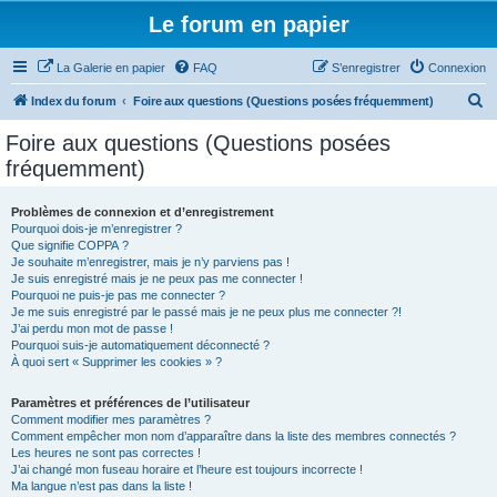
Le forum en papier
La Galerie en papier
FAQ
S’enregistrer
Connexion
R
Index du forum
Foire aux questions (Questions posées fréquemment)
e
Foire aux questions (Questions posées
c
fréquemment)
h
e
Problèmes de connexion et d’enregistrement
Pourquoi dois-je m’enregistrer ?
r
Que signifie COPPA ?
c
Je souhaite m’enregistrer, mais je n’y parviens pas !
Je suis enregistré mais je ne peux pas me connecter !
h
Pourquoi ne puis-je pas me connecter ?
Je me suis enregistré par le passé mais je ne peux plus me connecter ?!
e
J’ai perdu mon mot de passe !
r
Pourquoi suis-je automatiquement déconnecté ?
À quoi sert « Supprimer les cookies » ?
Paramètres et préférences de l’utilisateur
Comment modifier mes paramètres ?
Comment empêcher mon nom d’apparaître dans la liste des membres connectés ?
Les heures ne sont pas correctes !
J’ai changé mon fuseau horaire et l’heure est toujours incorrecte !
Ma langue n’est pas dans la liste !