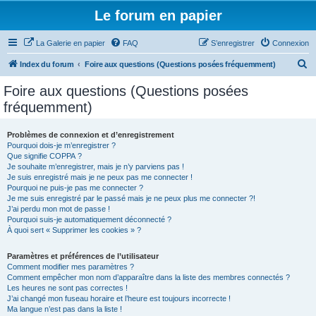
Le forum en papier
La Galerie en papier
FAQ
S’enregistrer
Connexion
R
Index du forum
Foire aux questions (Questions posées fréquemment)
e
Foire aux questions (Questions posées
c
fréquemment)
h
e
Problèmes de connexion et d’enregistrement
Pourquoi dois-je m’enregistrer ?
r
Que signifie COPPA ?
c
Je souhaite m’enregistrer, mais je n’y parviens pas !
Je suis enregistré mais je ne peux pas me connecter !
h
Pourquoi ne puis-je pas me connecter ?
Je me suis enregistré par le passé mais je ne peux plus me connecter ?!
e
J’ai perdu mon mot de passe !
r
Pourquoi suis-je automatiquement déconnecté ?
À quoi sert « Supprimer les cookies » ?
Paramètres et préférences de l’utilisateur
Comment modifier mes paramètres ?
Comment empêcher mon nom d’apparaître dans la liste des membres connectés ?
Les heures ne sont pas correctes !
J’ai changé mon fuseau horaire et l’heure est toujours incorrecte !
Ma langue n’est pas dans la liste !