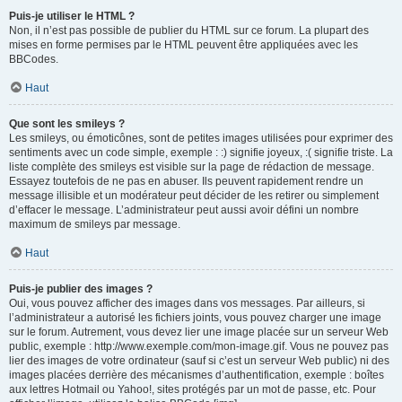
Puis-je utiliser le HTML ?
Non, il n’est pas possible de publier du HTML sur ce forum. La plupart des
mises en forme permises par le HTML peuvent être appliquées avec les
BBCodes.
Haut
Que sont les smileys ?
Les smileys, ou émoticônes, sont de petites images utilisées pour exprimer des
sentiments avec un code simple, exemple : :) signifie joyeux, :( signifie triste. La
liste complète des smileys est visible sur la page de rédaction de message.
Essayez toutefois de ne pas en abuser. Ils peuvent rapidement rendre un
message illisible et un modérateur peut décider de les retirer ou simplement
d’effacer le message. L’administrateur peut aussi avoir défini un nombre
maximum de smileys par message.
Haut
Puis-je publier des images ?
Oui, vous pouvez afficher des images dans vos messages. Par ailleurs, si
l’administrateur a autorisé les fichiers joints, vous pouvez charger une image
sur le forum. Autrement, vous devez lier une image placée sur un serveur Web
public, exemple : http://www.exemple.com/mon-image.gif. Vous ne pouvez pas
lier des images de votre ordinateur (sauf si c’est un serveur Web public) ni des
images placées derrière des mécanismes d’authentification, exemple : boîtes
aux lettres Hotmail ou Yahoo!, sites protégés par un mot de passe, etc. Pour