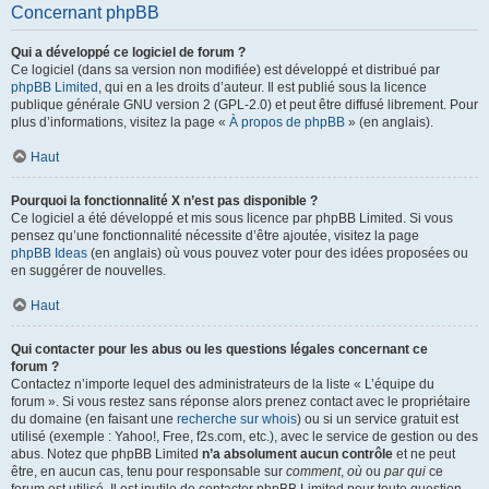
Concernant phpBB
Qui a développé ce logiciel de forum ?
Ce logiciel (dans sa version non modifiée) est développé et distribué par
phpBB Limited
, qui en a les droits d’auteur. Il est publié sous la licence
publique générale GNU version 2 (GPL-2.0) et peut être diffusé librement. Pour
plus d’informations, visitez la page «
À propos de phpBB
» (en anglais).
Haut
Pourquoi la fonctionnalité X n’est pas disponible ?
Ce logiciel a été développé et mis sous licence par phpBB Limited. Si vous
pensez qu’une fonctionnalité nécessite d’être ajoutée, visitez la page
phpBB Ideas
(en anglais) où vous pouvez voter pour des idées proposées ou
en suggérer de nouvelles.
Haut
Qui contacter pour les abus ou les questions légales concernant ce
forum ?
Contactez n’importe lequel des administrateurs de la liste « L’équipe du
forum ». Si vous restez sans réponse alors prenez contact avec le propriétaire
du domaine (en faisant une
recherche sur whois
) ou si un service gratuit est
utilisé (exemple : Yahoo!, Free, f2s.com, etc.), avec le service de gestion ou des
abus. Notez que phpBB Limited
n’a absolument aucun contrôle
et ne peut
être, en aucun cas, tenu pour responsable sur
comment
,
où
ou
par qui
ce