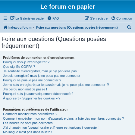
Le forum en papier
La Galerie en papier
FAQ
S’enregistrer
Connexion
R
Index du forum
Foire aux questions (Questions posées fréquemment)
e
Foire aux questions (Questions posées
c
fréquemment)
h
e
Problèmes de connexion et d’enregistrement
Pourquoi dois-je m’enregistrer ?
r
Que signifie COPPA ?
c
Je souhaite m’enregistrer, mais je n’y parviens pas !
Je suis enregistré mais je ne peux pas me connecter !
h
Pourquoi ne puis-je pas me connecter ?
Je me suis enregistré par le passé mais je ne peux plus me connecter ?!
e
J’ai perdu mon mot de passe !
r
Pourquoi suis-je automatiquement déconnecté ?
À quoi sert « Supprimer les cookies » ?
Paramètres et préférences de l’utilisateur
Comment modifier mes paramètres ?
Comment empêcher mon nom d’apparaître dans la liste des membres connectés ?
Les heures ne sont pas correctes !
J’ai changé mon fuseau horaire et l’heure est toujours incorrecte !
Ma langue n’est pas dans la liste !