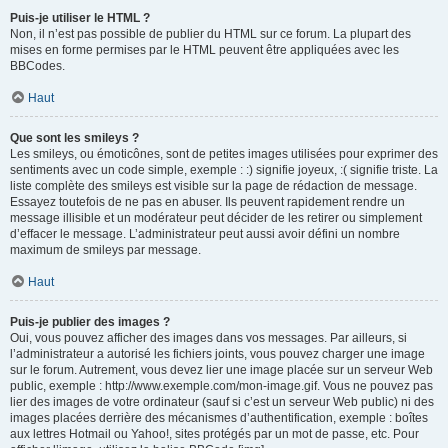
Puis-je utiliser le HTML ?
Non, il n’est pas possible de publier du HTML sur ce forum. La plupart des
mises en forme permises par le HTML peuvent être appliquées avec les
BBCodes.
Haut
Que sont les smileys ?
Les smileys, ou émoticônes, sont de petites images utilisées pour exprimer des
sentiments avec un code simple, exemple : :) signifie joyeux, :( signifie triste. La
liste complète des smileys est visible sur la page de rédaction de message.
Essayez toutefois de ne pas en abuser. Ils peuvent rapidement rendre un
message illisible et un modérateur peut décider de les retirer ou simplement
d’effacer le message. L’administrateur peut aussi avoir défini un nombre
maximum de smileys par message.
Haut
Puis-je publier des images ?
Oui, vous pouvez afficher des images dans vos messages. Par ailleurs, si
l’administrateur a autorisé les fichiers joints, vous pouvez charger une image
sur le forum. Autrement, vous devez lier une image placée sur un serveur Web
public, exemple : http://www.exemple.com/mon-image.gif. Vous ne pouvez pas
lier des images de votre ordinateur (sauf si c’est un serveur Web public) ni des
images placées derrière des mécanismes d’authentification, exemple : boîtes
aux lettres Hotmail ou Yahoo!, sites protégés par un mot de passe, etc. Pour