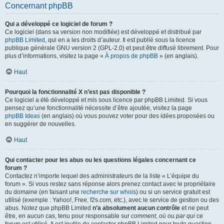
Concernant phpBB
Qui a développé ce logiciel de forum ?
Ce logiciel (dans sa version non modifiée) est développé et distribué par
phpBB Limited
, qui en a les droits d’auteur. Il est publié sous la licence
publique générale GNU version 2 (GPL-2.0) et peut être diffusé librement. Pour
plus d’informations, visitez la page «
À propos de phpBB
» (en anglais).
Haut
Pourquoi la fonctionnalité X n’est pas disponible ?
Ce logiciel a été développé et mis sous licence par phpBB Limited. Si vous
pensez qu’une fonctionnalité nécessite d’être ajoutée, visitez la page
phpBB Ideas
(en anglais) où vous pouvez voter pour des idées proposées ou
en suggérer de nouvelles.
Haut
Qui contacter pour les abus ou les questions légales concernant ce
forum ?
Contactez n’importe lequel des administrateurs de la liste « L’équipe du
forum ». Si vous restez sans réponse alors prenez contact avec le propriétaire
du domaine (en faisant une
recherche sur whois
) ou si un service gratuit est
utilisé (exemple : Yahoo!, Free, f2s.com, etc.), avec le service de gestion ou des
abus. Notez que phpBB Limited
n’a absolument aucun contrôle
et ne peut
être, en aucun cas, tenu pour responsable sur
comment
,
où
ou
par qui
ce