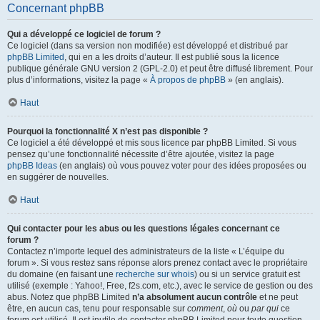
Concernant phpBB
Qui a développé ce logiciel de forum ?
Ce logiciel (dans sa version non modifiée) est développé et distribué par
phpBB Limited
, qui en a les droits d’auteur. Il est publié sous la licence
publique générale GNU version 2 (GPL-2.0) et peut être diffusé librement. Pour
plus d’informations, visitez la page «
À propos de phpBB
» (en anglais).
Haut
Pourquoi la fonctionnalité X n’est pas disponible ?
Ce logiciel a été développé et mis sous licence par phpBB Limited. Si vous
pensez qu’une fonctionnalité nécessite d’être ajoutée, visitez la page
phpBB Ideas
(en anglais) où vous pouvez voter pour des idées proposées ou
en suggérer de nouvelles.
Haut
Qui contacter pour les abus ou les questions légales concernant ce
forum ?
Contactez n’importe lequel des administrateurs de la liste « L’équipe du
forum ». Si vous restez sans réponse alors prenez contact avec le propriétaire
du domaine (en faisant une
recherche sur whois
) ou si un service gratuit est
utilisé (exemple : Yahoo!, Free, f2s.com, etc.), avec le service de gestion ou des
abus. Notez que phpBB Limited
n’a absolument aucun contrôle
et ne peut
être, en aucun cas, tenu pour responsable sur
comment
,
où
ou
par qui
ce