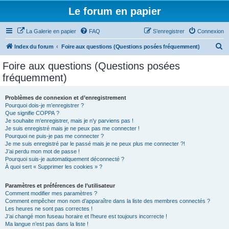
Le forum en papier
La Galerie en papier
FAQ
S’enregistrer
Connexion
R
Index du forum
Foire aux questions (Questions posées fréquemment)
e
Foire aux questions (Questions posées
c
fréquemment)
h
e
Problèmes de connexion et d’enregistrement
Pourquoi dois-je m’enregistrer ?
r
Que signifie COPPA ?
c
Je souhaite m’enregistrer, mais je n’y parviens pas !
Je suis enregistré mais je ne peux pas me connecter !
h
Pourquoi ne puis-je pas me connecter ?
Je me suis enregistré par le passé mais je ne peux plus me connecter ?!
e
J’ai perdu mon mot de passe !
r
Pourquoi suis-je automatiquement déconnecté ?
À quoi sert « Supprimer les cookies » ?
Paramètres et préférences de l’utilisateur
Comment modifier mes paramètres ?
Comment empêcher mon nom d’apparaître dans la liste des membres connectés ?
Les heures ne sont pas correctes !
J’ai changé mon fuseau horaire et l’heure est toujours incorrecte !
Ma langue n’est pas dans la liste !