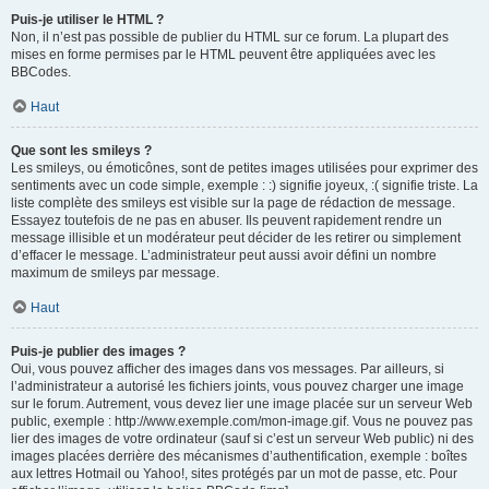
Puis-je utiliser le HTML ?
Non, il n’est pas possible de publier du HTML sur ce forum. La plupart des
mises en forme permises par le HTML peuvent être appliquées avec les
BBCodes.
Haut
Que sont les smileys ?
Les smileys, ou émoticônes, sont de petites images utilisées pour exprimer des
sentiments avec un code simple, exemple : :) signifie joyeux, :( signifie triste. La
liste complète des smileys est visible sur la page de rédaction de message.
Essayez toutefois de ne pas en abuser. Ils peuvent rapidement rendre un
message illisible et un modérateur peut décider de les retirer ou simplement
d’effacer le message. L’administrateur peut aussi avoir défini un nombre
maximum de smileys par message.
Haut
Puis-je publier des images ?
Oui, vous pouvez afficher des images dans vos messages. Par ailleurs, si
l’administrateur a autorisé les fichiers joints, vous pouvez charger une image
sur le forum. Autrement, vous devez lier une image placée sur un serveur Web
public, exemple : http://www.exemple.com/mon-image.gif. Vous ne pouvez pas
lier des images de votre ordinateur (sauf si c’est un serveur Web public) ni des
images placées derrière des mécanismes d’authentification, exemple : boîtes
aux lettres Hotmail ou Yahoo!, sites protégés par un mot de passe, etc. Pour