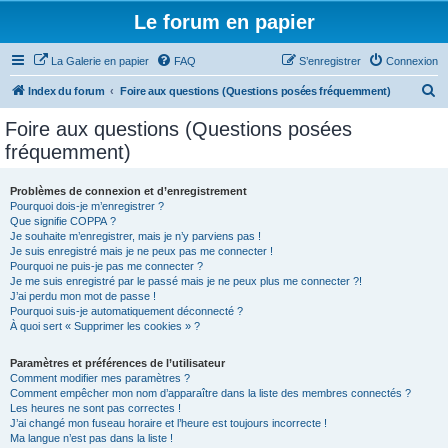
Le forum en papier
La Galerie en papier
FAQ
S’enregistrer
Connexion
R
Index du forum
Foire aux questions (Questions posées fréquemment)
e
Foire aux questions (Questions posées
c
fréquemment)
h
e
Problèmes de connexion et d’enregistrement
Pourquoi dois-je m’enregistrer ?
r
Que signifie COPPA ?
c
Je souhaite m’enregistrer, mais je n’y parviens pas !
Je suis enregistré mais je ne peux pas me connecter !
h
Pourquoi ne puis-je pas me connecter ?
Je me suis enregistré par le passé mais je ne peux plus me connecter ?!
e
J’ai perdu mon mot de passe !
r
Pourquoi suis-je automatiquement déconnecté ?
À quoi sert « Supprimer les cookies » ?
Paramètres et préférences de l’utilisateur
Comment modifier mes paramètres ?
Comment empêcher mon nom d’apparaître dans la liste des membres connectés ?
Les heures ne sont pas correctes !
J’ai changé mon fuseau horaire et l’heure est toujours incorrecte !
Ma langue n’est pas dans la liste !