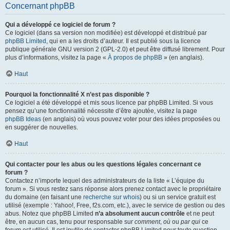
Concernant phpBB
Qui a développé ce logiciel de forum ?
Ce logiciel (dans sa version non modifiée) est développé et distribué par
phpBB Limited
, qui en a les droits d’auteur. Il est publié sous la licence
publique générale GNU version 2 (GPL-2.0) et peut être diffusé librement. Pour
plus d’informations, visitez la page «
À propos de phpBB
» (en anglais).
Haut
Pourquoi la fonctionnalité X n’est pas disponible ?
Ce logiciel a été développé et mis sous licence par phpBB Limited. Si vous
pensez qu’une fonctionnalité nécessite d’être ajoutée, visitez la page
phpBB Ideas
(en anglais) où vous pouvez voter pour des idées proposées ou
en suggérer de nouvelles.
Haut
Qui contacter pour les abus ou les questions légales concernant ce
forum ?
Contactez n’importe lequel des administrateurs de la liste « L’équipe du
forum ». Si vous restez sans réponse alors prenez contact avec le propriétaire
du domaine (en faisant une
recherche sur whois
) ou si un service gratuit est
utilisé (exemple : Yahoo!, Free, f2s.com, etc.), avec le service de gestion ou des
abus. Notez que phpBB Limited
n’a absolument aucun contrôle
et ne peut
être, en aucun cas, tenu pour responsable sur
comment
,
où
ou
par qui
ce