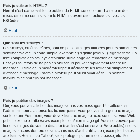
Puis-je utiliser le HTML ?
Non, il n’est pas possible de publier du HTML sur ce forum. La plupart des
mises en forme permises par le HTML peuvent être appliquées avec les
BBCodes.
Haut
Que sont les smileys ?
Les smileys, ou émoticônes, sont de petites images utilisées pour exprimer des
sentiments avec un code simple, exemple : :) signifie joyeux, :( signifie triste. La
liste complète des smileys est visible sur la page de rédaction de message.
Essayez toutefois de ne pas en abuser. Ils peuvent rapidement rendre un
message illisible et un modérateur peut décider de les retirer ou simplement
d’effacer le message. L’administrateur peut aussi avoir défini un nombre
maximum de smileys par message.
Haut
Puis-je publier des images ?
Oui, vous pouvez afficher des images dans vos messages. Par ailleurs, si
l’administrateur a autorisé les fichiers joints, vous pouvez charger une image
sur le forum. Autrement, vous devez lier une image placée sur un serveur Web
public, exemple : http://www.exemple.com/mon-image.gif. Vous ne pouvez pas
lier des images de votre ordinateur (sauf si c’est un serveur Web public) ni des
images placées derrière des mécanismes d’authentification, exemple : boîtes
aux lettres Hotmail ou Yahoo!, sites protégés par un mot de passe, etc. Pour