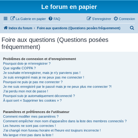
Le forum en papier
La Galerie en papier
FAQ
S’enregistrer
Connexion
R
Index du forum
Foire aux questions (Questions posées fréquemment)
e
Foire aux questions (Questions posées
c
fréquemment)
h
e
Problèmes de connexion et d’enregistrement
Pourquoi dois-je m’enregistrer ?
r
Que signifie COPPA ?
c
Je souhaite m’enregistrer, mais je n’y parviens pas !
Je suis enregistré mais je ne peux pas me connecter !
h
Pourquoi ne puis-je pas me connecter ?
Je me suis enregistré par le passé mais je ne peux plus me connecter ?!
e
J’ai perdu mon mot de passe !
r
Pourquoi suis-je automatiquement déconnecté ?
À quoi sert « Supprimer les cookies » ?
Paramètres et préférences de l’utilisateur
Comment modifier mes paramètres ?
Comment empêcher mon nom d’apparaître dans la liste des membres connectés ?
Les heures ne sont pas correctes !
J’ai changé mon fuseau horaire et l’heure est toujours incorrecte !
Ma langue n’est pas dans la liste !