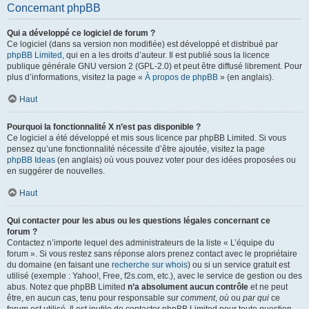
Concernant phpBB
Qui a développé ce logiciel de forum ?
Ce logiciel (dans sa version non modifiée) est développé et distribué par
phpBB Limited
, qui en a les droits d’auteur. Il est publié sous la licence
publique générale GNU version 2 (GPL-2.0) et peut être diffusé librement. Pour
plus d’informations, visitez la page «
À propos de phpBB
» (en anglais).
Haut
Pourquoi la fonctionnalité X n’est pas disponible ?
Ce logiciel a été développé et mis sous licence par phpBB Limited. Si vous
pensez qu’une fonctionnalité nécessite d’être ajoutée, visitez la page
phpBB Ideas
(en anglais) où vous pouvez voter pour des idées proposées ou
en suggérer de nouvelles.
Haut
Qui contacter pour les abus ou les questions légales concernant ce
forum ?
Contactez n’importe lequel des administrateurs de la liste « L’équipe du
forum ». Si vous restez sans réponse alors prenez contact avec le propriétaire
du domaine (en faisant une
recherche sur whois
) ou si un service gratuit est
utilisé (exemple : Yahoo!, Free, f2s.com, etc.), avec le service de gestion ou des
abus. Notez que phpBB Limited
n’a absolument aucun contrôle
et ne peut
être, en aucun cas, tenu pour responsable sur
comment
,
où
ou
par qui
ce