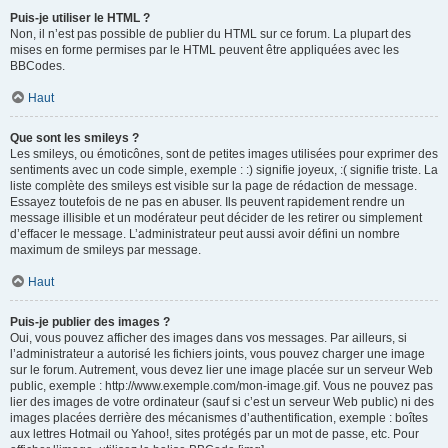
Puis-je utiliser le HTML ?
Non, il n’est pas possible de publier du HTML sur ce forum. La plupart des
mises en forme permises par le HTML peuvent être appliquées avec les
BBCodes.
Haut
Que sont les smileys ?
Les smileys, ou émoticônes, sont de petites images utilisées pour exprimer des
sentiments avec un code simple, exemple : :) signifie joyeux, :( signifie triste. La
liste complète des smileys est visible sur la page de rédaction de message.
Essayez toutefois de ne pas en abuser. Ils peuvent rapidement rendre un
message illisible et un modérateur peut décider de les retirer ou simplement
d’effacer le message. L’administrateur peut aussi avoir défini un nombre
maximum de smileys par message.
Haut
Puis-je publier des images ?
Oui, vous pouvez afficher des images dans vos messages. Par ailleurs, si
l’administrateur a autorisé les fichiers joints, vous pouvez charger une image
sur le forum. Autrement, vous devez lier une image placée sur un serveur Web
public, exemple : http://www.exemple.com/mon-image.gif. Vous ne pouvez pas
lier des images de votre ordinateur (sauf si c’est un serveur Web public) ni des
images placées derrière des mécanismes d’authentification, exemple : boîtes
aux lettres Hotmail ou Yahoo!, sites protégés par un mot de passe, etc. Pour