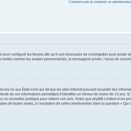
Comment puis-je contacter un administrateu
t avoir configuré les forums afin qu’il soit nécessaire de s’enregistrer pour poster
x invités comme les avatars personnalisés, la messagerie privée, l’envoi de courri
t une loi aux États-Unis qui dit que les sites Internet pouvant recueillir des infor
ollecte de ces informations permettant d’identifier un mineur de moins de 13 ans. S
tez un conseiller juridique pour obtenir son avis. Notez que phpBB Limited et les pr
gales de toutes sortes, à l’exception de celles mentionnées dans la question « Qui