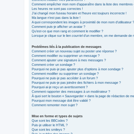
Comment empêcher mon nom d’apparaître dans la liste des membres
Les heures ne sont pas correctes !
J’ai changé mon fuseau horaire et l’heure est toujours incorrecte !
Ma langue n’est pas dans la liste !
A quoi correspondent les images à proximité de mon nom d’utilisateur 
Comment puis-je afficher un avatar ?
Qu’est-ce que mon rang et comment le modifier ?
Lorsque je clique sur le lien
courriel
d’un membre, on me demande de m
Problèmes liés à la publication de messages
Comment créer un nouveau sujet ou poster une réponse ?
Comment modifier ou supprimer un message ?
Comment ajouter une signature à mes messages ?
Comment créer un sondage ?
Pourquoi ne puis-je pas ajouter plus d’options à mon sondage ?
Comment modifier ou supprimer un sondage ?
Pourquoi ne puis-je pas accéder à un forum ?
Pourquoi ne puis-je pas joindre des fichiers à mon message ?
Pourquoi ai-je reçu un avertissement ?
Comment rapporter des messages à un modérateur ?
À quoi sert le bouton « Sauvegarder » dans la page de rédaction de 
Pourquoi mon message doit être validé ?
Comment remonter mon sujet ?
Mise en forme et types de sujets
Que sont les BBCodes ?
Puis-je utiliser le HTML ?
Que sont les smileys ?