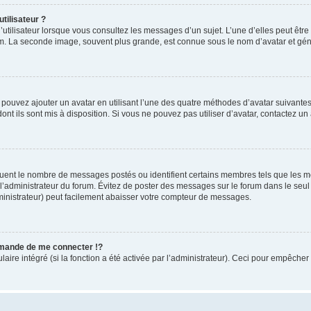
tilisateur ?
utilisateur lorsque vous consultez les messages d’un sujet. L’une d’elles peut êtr
rum. La seconde image, souvent plus grande, est connue sous le nom d’avatar et 
s pouvez ajouter un avatar en utilisant l’une des quatre méthodes d’avatar suivantes 
ont ils sont mis à disposition. Si vous ne pouvez pas utiliser d’avatar, contactez un
iquent le nombre de messages postés ou identifient certains membres tels que les 
ar l’administrateur du forum. Évitez de poster des messages sur le forum dans le seu
ministrateur) peut facilement abaisser votre compteur de messages.
mande de me connecter !?
re intégré (si la fonction a été activée par l’administrateur). Ceci pour empêcher l’u