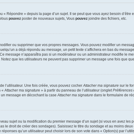
 « Répondre » depuis la page d’un sujet. Il se peut que vous ayez besoin d’être e
: Vous
pouvez
poster de nouveaux sujets, Vous
pouvez
joindre des fichiers, etc.
modifier ou supprimer que vos propres messages. Vous pouvez modifier un message
lqu’un a déjà répondu au message, un petit texte s’affichera en bas du message ind
n. Ce message n’apparaîtra pas si un modérateur ou un administrateur modifie le mes
ive. Notez que les utilisateurs ne peuvent pas supprimer un message une fois que qu
e l’utilisateur. Une fois créée, vous pouvez cocher
Attacher ma signature
sur le fo
 « Attacher ma signature » à partir du panneau de l’utilisateur (onglet
Préférences 
 à un message en décochant la case
Attacher ma signature
dans le formulaire de ré
ouveau sujet ou la modification du premier message d’un sujet (si vous en avez les p
 le droit de créer des sondages). Saisissez le titre du sondage et au moins deux o
onses qu’un utilisateur peut choisir lors de son vote dans « Option(s) par l’utilis