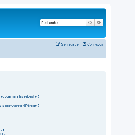
Rechercher
Recherche avancé
S’enregistrer
Connexion
s et comment les rejoindre ?
s une couleur différente ?
?
s !
bles !