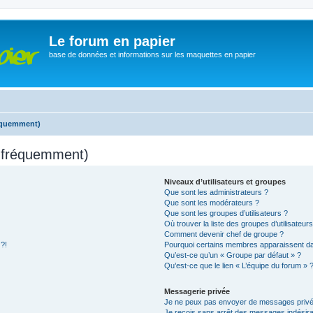
Le forum en papier
base de données et informations sur les maquettes en papier
réquemment)
s fréquemment)
Niveaux d’utilisateurs et groupes
Que sont les administrateurs ?
Que sont les modérateurs ?
Que sont les groupes d’utilisateurs ?
Où trouver la liste des groupes d’utilisateur
Comment devenir chef de groupe ?
 ?!
Pourquoi certains membres apparaissent dan
Qu’est-ce qu’un « Groupe par défaut » ?
Qu’est-ce que le lien « L’équipe du forum » 
Messagerie privée
Je ne peux pas envoyer de messages privé
Je reçois sans arrêt des messages indésira