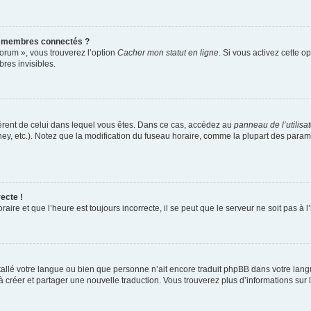
s membres connectés ?
forum », vous trouverez l’option
Cacher mon statut en ligne
. Si vous activez cette o
es invisibles.
ifférent de celui dans lequel vous êtes. Dans ce cas, accédez au
panneau de l’utilisa
ney, etc.). Notez que la modification du fuseau horaire, comme la plupart des para
ecte !
aire et que l’heure est toujours incorrecte, il se peut que le serveur ne soit pas à
installé votre langue ou bien que personne n’ait encore traduit phpBB dans votre l
s à créer et partager une nouvelle traduction. Vous trouverez plus d’informations sur l