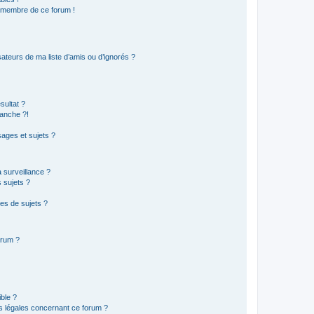
n membre de ce forum !
ateurs de ma liste d’amis ou d’ignorés ?
sultat ?
anche ?!
ages et sujets ?
a surveillance ?
 sujets ?
es de sujets ?
orum ?
ible ?
ns légales concernant ce forum ?