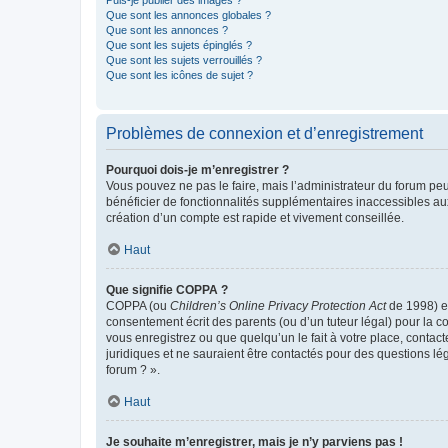
Puis-je publier des images ?
Que sont les annonces globales ?
Que sont les annonces ?
Que sont les sujets épinglés ?
Que sont les sujets verrouillés ?
Que sont les icônes de sujet ?
Problèmes de connexion et d’enregistrement
Pourquoi dois-je m’enregistrer ?
Vous pouvez ne pas le faire, mais l’administrateur du forum peu
bénéficier de fonctionnalités supplémentaires inaccessibles au
création d’un compte est rapide et vivement conseillée.
Haut
Que signifie COPPA ?
COPPA (ou
Children’s Online Privacy Protection Act
de 1998) es
consentement écrit des parents (ou d’un tuteur légal) pour la c
vous enregistrez ou que quelqu’un le fait à votre place, contac
juridiques et ne sauraient être contactés pour des questions lé
forum ? ».
Haut
Je souhaite m’enregistrer, mais je n’y parviens pas !