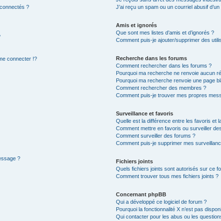
 connectés ?
J’ai reçu un spam ou un courriel abusif d’u
Amis et ignorés
Que sont mes listes d’amis et d’ignorés ?
?
Comment puis-je ajouter/supprimer des utilis
Recherche dans les forums
e connecter !?
Comment rechercher dans les forums ?
Pourquoi ma recherche ne renvoie aucun ré
Pourquoi ma recherche renvoie une page bl
Comment rechercher des membres ?
Comment puis-je trouver mes propres mess
Surveillance et favoris
Quelle est la différence entre les favoris et l
Comment mettre en favoris ou surveiller des
Comment surveiller des forums ?
Comment puis-je supprimer mes surveillanc
message ?
Fichiers joints
Quels fichiers joints sont autorisés sur ce f
Comment trouver tous mes fichiers joints ?
Concernant phpBB
Qui a développé ce logiciel de forum ?
Pourquoi la fonctionnalité X n’est pas dispon
Qui contacter pour les abus ou les questio