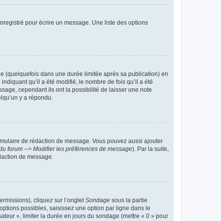
nregistré pour écrire un message. Une liste des options
 (quelquefois dans une durée limitée après sa publication) en
iquant qu’il a été modifié, le nombre de fois qu’il a été
sage, cependant ils ont la possibilité de laisser une note
elqu’un y a répondu.
rmulaire de rédaction de message. Vous pouvez aussi ajouter
du forum --> Modifier les préférences de message
). Par la suite,
daction de message.
ermissions), cliquez sur l’onglet
Sondage
sous la partie
ptions possibles, saisissez une option par ligne dans le
ateur », limiter la durée en jours du sondage (mettre « 0 » pour