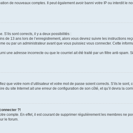
réation de nouveaux comptes. Il peut également avoir banni votre IP ou interdit le no
 S’ils sont corrects, il y a deux possibilités :
ins de 13 ans lors de l’enregistrement, alors vous devrez suivre les instructions r
me ou par un administrateur avant que vous puissiez vous connecter. Cette informat
rni une adresse incorrecte ou que le courriel ait été traité par un filtre anti-spam. S
iez que votre nom d’utilisateur et votre mot de passe soient corrects. S’ils le sont,
e du site Internet ait une erreur de configuration de son côté, et qu’il devra la corri
 connecter ?!
votre compte. En effet, il est courant de supprimer régulièrement les membres ne pos
ur le forum.