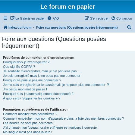
Le forum en papier
La Galerie en papier
FAQ
S’enregistrer
Connexion
R
Index du forum
Foire aux questions (Questions posées fréquemment)
e
Foire aux questions (Questions posées
c
fréquemment)
h
e
Problèmes de connexion et d’enregistrement
Pourquoi dois-je m’enregistrer ?
r
Que signifie COPPA ?
c
Je souhaite m’enregistrer, mais je n’y parviens pas !
Je suis enregistré mais je ne peux pas me connecter !
h
Pourquoi ne puis-je pas me connecter ?
Je me suis enregistré par le passé mais je ne peux plus me connecter ?!
e
J’ai perdu mon mot de passe !
r
Pourquoi suis-je automatiquement déconnecté ?
À quoi sert « Supprimer les cookies » ?
Paramètres et préférences de l’utilisateur
Comment modifier mes paramètres ?
Comment empêcher mon nom d’apparaître dans la liste des membres connectés ?
Les heures ne sont pas correctes !
J’ai changé mon fuseau horaire et l’heure est toujours incorrecte !
Ma langue n’est pas dans la liste !