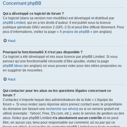
Concernant phpBB
Qui a développé ce logiciel de forum ?
Ce logiciel (dans sa version non modifiée) est développé et distribué par
phpBB Limited
, qui en a les droits d’auteur. Il est publié sous la licence
publique générale GNU version 2 (GPL-2.0) et peut être diffusé librement. Pour
plus d’informations, visitez la page «
À propos de phpBB
» (en anglais).
Haut
Pourquoi la fonctionnalité X n’est pas disponible ?
Ce logiciel a été développé et mis sous licence par phpBB Limited. Si vous
pensez qu’une fonctionnalité nécessite d’être ajoutée, visitez la page
phpBB Ideas
(en anglais) où vous pouvez voter pour des idées proposées ou
en suggérer de nouvelles.
Haut
Qui contacter pour les abus ou les questions légales concernant ce
forum ?
Contactez n’importe lequel des administrateurs de la liste « L’équipe du
forum ». Si vous restez sans réponse alors prenez contact avec le propriétaire
du domaine (en faisant une
recherche sur whois
) ou si un service gratuit est
utilisé (exemple : Yahoo!, Free, f2s.com, etc.), avec le service de gestion ou des
abus. Notez que phpBB Limited
n’a absolument aucun contrôle
et ne peut
être, en aucun cas, tenu pour responsable sur
comment
,
où
ou
par qui
ce