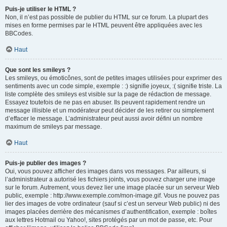
Puis-je utiliser le HTML ?
Non, il n’est pas possible de publier du HTML sur ce forum. La plupart des
mises en forme permises par le HTML peuvent être appliquées avec les
BBCodes.
Haut
Que sont les smileys ?
Les smileys, ou émoticônes, sont de petites images utilisées pour exprimer des
sentiments avec un code simple, exemple : :) signifie joyeux, :( signifie triste. La
liste complète des smileys est visible sur la page de rédaction de message.
Essayez toutefois de ne pas en abuser. Ils peuvent rapidement rendre un
message illisible et un modérateur peut décider de les retirer ou simplement
d’effacer le message. L’administrateur peut aussi avoir défini un nombre
maximum de smileys par message.
Haut
Puis-je publier des images ?
Oui, vous pouvez afficher des images dans vos messages. Par ailleurs, si
l’administrateur a autorisé les fichiers joints, vous pouvez charger une image
sur le forum. Autrement, vous devez lier une image placée sur un serveur Web
public, exemple : http://www.exemple.com/mon-image.gif. Vous ne pouvez pas
lier des images de votre ordinateur (sauf si c’est un serveur Web public) ni des
images placées derrière des mécanismes d’authentification, exemple : boîtes
aux lettres Hotmail ou Yahoo!, sites protégés par un mot de passe, etc. Pour