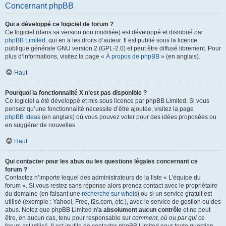
Concernant phpBB
Qui a développé ce logiciel de forum ?
Ce logiciel (dans sa version non modifiée) est développé et distribué par
phpBB Limited
, qui en a les droits d’auteur. Il est publié sous la licence
publique générale GNU version 2 (GPL-2.0) et peut être diffusé librement. Pour
plus d’informations, visitez la page «
À propos de phpBB
» (en anglais).
Haut
Pourquoi la fonctionnalité X n’est pas disponible ?
Ce logiciel a été développé et mis sous licence par phpBB Limited. Si vous
pensez qu’une fonctionnalité nécessite d’être ajoutée, visitez la page
phpBB Ideas
(en anglais) où vous pouvez voter pour des idées proposées ou
en suggérer de nouvelles.
Haut
Qui contacter pour les abus ou les questions légales concernant ce
forum ?
Contactez n’importe lequel des administrateurs de la liste « L’équipe du
forum ». Si vous restez sans réponse alors prenez contact avec le propriétaire
du domaine (en faisant une
recherche sur whois
) ou si un service gratuit est
utilisé (exemple : Yahoo!, Free, f2s.com, etc.), avec le service de gestion ou des
abus. Notez que phpBB Limited
n’a absolument aucun contrôle
et ne peut
être, en aucun cas, tenu pour responsable sur
comment
,
où
ou
par qui
ce