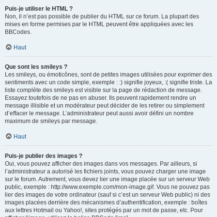
Puis-je utiliser le HTML ?
Non, il n’est pas possible de publier du HTML sur ce forum. La plupart des
mises en forme permises par le HTML peuvent être appliquées avec les
BBCodes.
Haut
Que sont les smileys ?
Les smileys, ou émoticônes, sont de petites images utilisées pour exprimer des
sentiments avec un code simple, exemple : :) signifie joyeux, :( signifie triste. La
liste complète des smileys est visible sur la page de rédaction de message.
Essayez toutefois de ne pas en abuser. Ils peuvent rapidement rendre un
message illisible et un modérateur peut décider de les retirer ou simplement
d’effacer le message. L’administrateur peut aussi avoir défini un nombre
maximum de smileys par message.
Haut
Puis-je publier des images ?
Oui, vous pouvez afficher des images dans vos messages. Par ailleurs, si
l’administrateur a autorisé les fichiers joints, vous pouvez charger une image
sur le forum. Autrement, vous devez lier une image placée sur un serveur Web
public, exemple : http://www.exemple.com/mon-image.gif. Vous ne pouvez pas
lier des images de votre ordinateur (sauf si c’est un serveur Web public) ni des
images placées derrière des mécanismes d’authentification, exemple : boîtes
aux lettres Hotmail ou Yahoo!, sites protégés par un mot de passe, etc. Pour