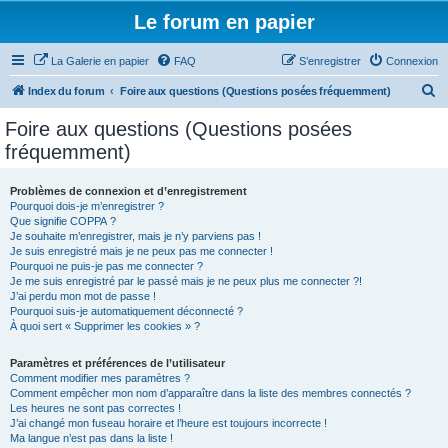
Le forum en papier
La Galerie en papier
FAQ
S’enregistrer
Connexion
R
Index du forum
Foire aux questions (Questions posées fréquemment)
e
Foire aux questions (Questions posées
c
fréquemment)
h
e
Problèmes de connexion et d’enregistrement
Pourquoi dois-je m’enregistrer ?
r
Que signifie COPPA ?
c
Je souhaite m’enregistrer, mais je n’y parviens pas !
Je suis enregistré mais je ne peux pas me connecter !
h
Pourquoi ne puis-je pas me connecter ?
Je me suis enregistré par le passé mais je ne peux plus me connecter ?!
e
J’ai perdu mon mot de passe !
r
Pourquoi suis-je automatiquement déconnecté ?
À quoi sert « Supprimer les cookies » ?
Paramètres et préférences de l’utilisateur
Comment modifier mes paramètres ?
Comment empêcher mon nom d’apparaître dans la liste des membres connectés ?
Les heures ne sont pas correctes !
J’ai changé mon fuseau horaire et l’heure est toujours incorrecte !
Ma langue n’est pas dans la liste !