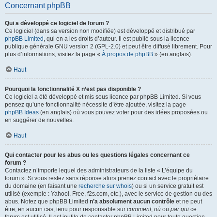
Concernant phpBB
Qui a développé ce logiciel de forum ?
Ce logiciel (dans sa version non modifiée) est développé et distribué par
phpBB Limited
, qui en a les droits d’auteur. Il est publié sous la licence
publique générale GNU version 2 (GPL-2.0) et peut être diffusé librement. Pour
plus d’informations, visitez la page «
À propos de phpBB
» (en anglais).
Haut
Pourquoi la fonctionnalité X n’est pas disponible ?
Ce logiciel a été développé et mis sous licence par phpBB Limited. Si vous
pensez qu’une fonctionnalité nécessite d’être ajoutée, visitez la page
phpBB Ideas
(en anglais) où vous pouvez voter pour des idées proposées ou
en suggérer de nouvelles.
Haut
Qui contacter pour les abus ou les questions légales concernant ce
forum ?
Contactez n’importe lequel des administrateurs de la liste « L’équipe du
forum ». Si vous restez sans réponse alors prenez contact avec le propriétaire
du domaine (en faisant une
recherche sur whois
) ou si un service gratuit est
utilisé (exemple : Yahoo!, Free, f2s.com, etc.), avec le service de gestion ou des
abus. Notez que phpBB Limited
n’a absolument aucun contrôle
et ne peut
être, en aucun cas, tenu pour responsable sur
comment
,
où
ou
par qui
ce