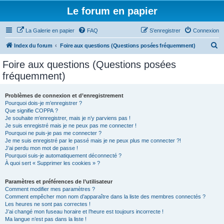
Le forum en papier
La Galerie en papier
FAQ
S’enregistrer
Connexion
R
Index du forum
Foire aux questions (Questions posées fréquemment)
e
Foire aux questions (Questions posées
c
fréquemment)
h
e
Problèmes de connexion et d’enregistrement
Pourquoi dois-je m’enregistrer ?
r
Que signifie COPPA ?
c
Je souhaite m’enregistrer, mais je n’y parviens pas !
Je suis enregistré mais je ne peux pas me connecter !
h
Pourquoi ne puis-je pas me connecter ?
Je me suis enregistré par le passé mais je ne peux plus me connecter ?!
e
J’ai perdu mon mot de passe !
r
Pourquoi suis-je automatiquement déconnecté ?
À quoi sert « Supprimer les cookies » ?
Paramètres et préférences de l’utilisateur
Comment modifier mes paramètres ?
Comment empêcher mon nom d’apparaître dans la liste des membres connectés ?
Les heures ne sont pas correctes !
J’ai changé mon fuseau horaire et l’heure est toujours incorrecte !
Ma langue n’est pas dans la liste !