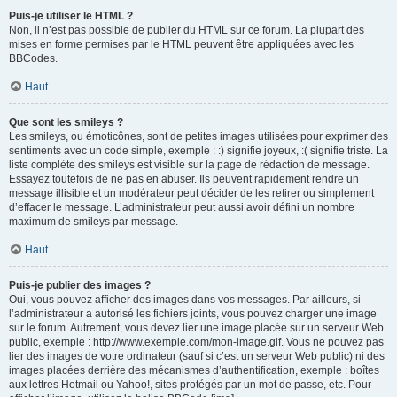
Puis-je utiliser le HTML ?
Non, il n’est pas possible de publier du HTML sur ce forum. La plupart des
mises en forme permises par le HTML peuvent être appliquées avec les
BBCodes.
Haut
Que sont les smileys ?
Les smileys, ou émoticônes, sont de petites images utilisées pour exprimer des
sentiments avec un code simple, exemple : :) signifie joyeux, :( signifie triste. La
liste complète des smileys est visible sur la page de rédaction de message.
Essayez toutefois de ne pas en abuser. Ils peuvent rapidement rendre un
message illisible et un modérateur peut décider de les retirer ou simplement
d’effacer le message. L’administrateur peut aussi avoir défini un nombre
maximum de smileys par message.
Haut
Puis-je publier des images ?
Oui, vous pouvez afficher des images dans vos messages. Par ailleurs, si
l’administrateur a autorisé les fichiers joints, vous pouvez charger une image
sur le forum. Autrement, vous devez lier une image placée sur un serveur Web
public, exemple : http://www.exemple.com/mon-image.gif. Vous ne pouvez pas
lier des images de votre ordinateur (sauf si c’est un serveur Web public) ni des
images placées derrière des mécanismes d’authentification, exemple : boîtes
aux lettres Hotmail ou Yahoo!, sites protégés par un mot de passe, etc. Pour