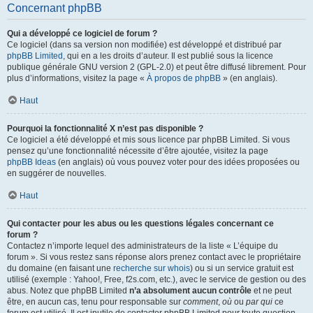
Concernant phpBB
Qui a développé ce logiciel de forum ?
Ce logiciel (dans sa version non modifiée) est développé et distribué par
phpBB Limited
, qui en a les droits d’auteur. Il est publié sous la licence
publique générale GNU version 2 (GPL-2.0) et peut être diffusé librement. Pour
plus d’informations, visitez la page «
À propos de phpBB
» (en anglais).
Haut
Pourquoi la fonctionnalité X n’est pas disponible ?
Ce logiciel a été développé et mis sous licence par phpBB Limited. Si vous
pensez qu’une fonctionnalité nécessite d’être ajoutée, visitez la page
phpBB Ideas
(en anglais) où vous pouvez voter pour des idées proposées ou
en suggérer de nouvelles.
Haut
Qui contacter pour les abus ou les questions légales concernant ce
forum ?
Contactez n’importe lequel des administrateurs de la liste « L’équipe du
forum ». Si vous restez sans réponse alors prenez contact avec le propriétaire
du domaine (en faisant une
recherche sur whois
) ou si un service gratuit est
utilisé (exemple : Yahoo!, Free, f2s.com, etc.), avec le service de gestion ou des
abus. Notez que phpBB Limited
n’a absolument aucun contrôle
et ne peut
être, en aucun cas, tenu pour responsable sur
comment
,
où
ou
par qui
ce