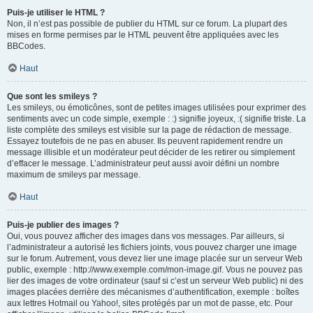
Puis-je utiliser le HTML ?
Non, il n’est pas possible de publier du HTML sur ce forum. La plupart des
mises en forme permises par le HTML peuvent être appliquées avec les
BBCodes.
Haut
Que sont les smileys ?
Les smileys, ou émoticônes, sont de petites images utilisées pour exprimer des
sentiments avec un code simple, exemple : :) signifie joyeux, :( signifie triste. La
liste complète des smileys est visible sur la page de rédaction de message.
Essayez toutefois de ne pas en abuser. Ils peuvent rapidement rendre un
message illisible et un modérateur peut décider de les retirer ou simplement
d’effacer le message. L’administrateur peut aussi avoir défini un nombre
maximum de smileys par message.
Haut
Puis-je publier des images ?
Oui, vous pouvez afficher des images dans vos messages. Par ailleurs, si
l’administrateur a autorisé les fichiers joints, vous pouvez charger une image
sur le forum. Autrement, vous devez lier une image placée sur un serveur Web
public, exemple : http://www.exemple.com/mon-image.gif. Vous ne pouvez pas
lier des images de votre ordinateur (sauf si c’est un serveur Web public) ni des
images placées derrière des mécanismes d’authentification, exemple : boîtes
aux lettres Hotmail ou Yahoo!, sites protégés par un mot de passe, etc. Pour