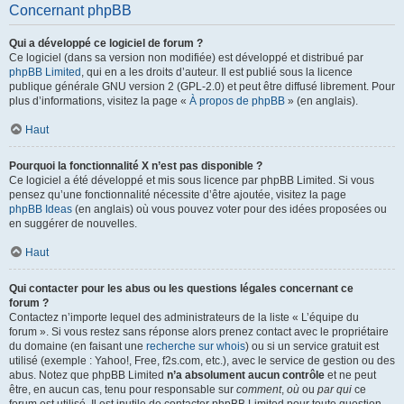
Concernant phpBB
Qui a développé ce logiciel de forum ?
Ce logiciel (dans sa version non modifiée) est développé et distribué par
phpBB Limited
, qui en a les droits d’auteur. Il est publié sous la licence
publique générale GNU version 2 (GPL-2.0) et peut être diffusé librement. Pour
plus d’informations, visitez la page «
À propos de phpBB
» (en anglais).
Haut
Pourquoi la fonctionnalité X n’est pas disponible ?
Ce logiciel a été développé et mis sous licence par phpBB Limited. Si vous
pensez qu’une fonctionnalité nécessite d’être ajoutée, visitez la page
phpBB Ideas
(en anglais) où vous pouvez voter pour des idées proposées ou
en suggérer de nouvelles.
Haut
Qui contacter pour les abus ou les questions légales concernant ce
forum ?
Contactez n’importe lequel des administrateurs de la liste « L’équipe du
forum ». Si vous restez sans réponse alors prenez contact avec le propriétaire
du domaine (en faisant une
recherche sur whois
) ou si un service gratuit est
utilisé (exemple : Yahoo!, Free, f2s.com, etc.), avec le service de gestion ou des
abus. Notez que phpBB Limited
n’a absolument aucun contrôle
et ne peut
être, en aucun cas, tenu pour responsable sur
comment
,
où
ou
par qui
ce