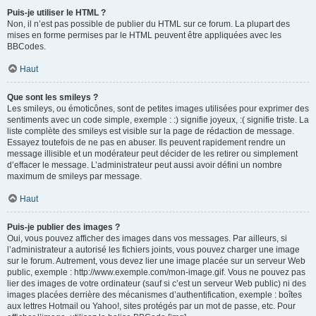
Puis-je utiliser le HTML ?
Non, il n’est pas possible de publier du HTML sur ce forum. La plupart des
mises en forme permises par le HTML peuvent être appliquées avec les
BBCodes.
Haut
Que sont les smileys ?
Les smileys, ou émoticônes, sont de petites images utilisées pour exprimer des
sentiments avec un code simple, exemple : :) signifie joyeux, :( signifie triste. La
liste complète des smileys est visible sur la page de rédaction de message.
Essayez toutefois de ne pas en abuser. Ils peuvent rapidement rendre un
message illisible et un modérateur peut décider de les retirer ou simplement
d’effacer le message. L’administrateur peut aussi avoir défini un nombre
maximum de smileys par message.
Haut
Puis-je publier des images ?
Oui, vous pouvez afficher des images dans vos messages. Par ailleurs, si
l’administrateur a autorisé les fichiers joints, vous pouvez charger une image
sur le forum. Autrement, vous devez lier une image placée sur un serveur Web
public, exemple : http://www.exemple.com/mon-image.gif. Vous ne pouvez pas
lier des images de votre ordinateur (sauf si c’est un serveur Web public) ni des
images placées derrière des mécanismes d’authentification, exemple : boîtes
aux lettres Hotmail ou Yahoo!, sites protégés par un mot de passe, etc. Pour