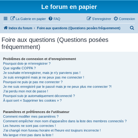
Le forum en papier
La Galerie en papier
FAQ
S’enregistrer
Connexion
R
Index du forum
Foire aux questions (Questions posées fréquemment)
e
Foire aux questions (Questions posées
c
fréquemment)
h
e
Problèmes de connexion et d’enregistrement
Pourquoi dois-je m’enregistrer ?
r
Que signifie COPPA ?
c
Je souhaite m’enregistrer, mais je n’y parviens pas !
Je suis enregistré mais je ne peux pas me connecter !
h
Pourquoi ne puis-je pas me connecter ?
Je me suis enregistré par le passé mais je ne peux plus me connecter ?!
e
J’ai perdu mon mot de passe !
r
Pourquoi suis-je automatiquement déconnecté ?
À quoi sert « Supprimer les cookies » ?
Paramètres et préférences de l’utilisateur
Comment modifier mes paramètres ?
Comment empêcher mon nom d’apparaître dans la liste des membres connectés ?
Les heures ne sont pas correctes !
J’ai changé mon fuseau horaire et l’heure est toujours incorrecte !
Ma langue n’est pas dans la liste !