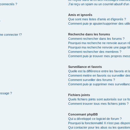
 connectés ?
J’ai reçu un spam ou un courriel abusif d’u
Amis et ignorés
Que sont mes listes d’amis et d’ignorés ?
?
Comment puis-je ajouter/supprimer des utilis
Recherche dans les forums
e connecter !?
Comment rechercher dans les forums ?
Pourquoi ma recherche ne renvoie aucun ré
Pourquoi ma recherche renvoie une page bl
Comment rechercher des membres ?
Comment puis-je trouver mes propres mess
Surveillance et favoris
Quelle est la différence entre les favoris et l
Comment mettre en favoris ou surveiller des
Comment surveiller des forums ?
Comment puis-je supprimer mes surveillanc
message ?
Fichiers joints
Quels fichiers joints sont autorisés sur ce f
Comment trouver tous mes fichiers joints ?
Concernant phpBB
Qui a développé ce logiciel de forum ?
Pourquoi la fonctionnalité X n’est pas dispon
Qui contacter pour les abus ou les questio