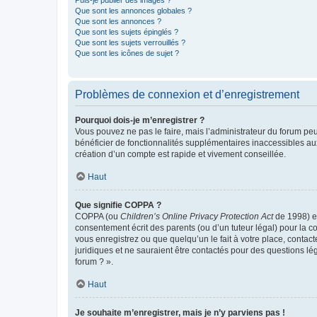
Puis-je publier des images ?
Que sont les annonces globales ?
Que sont les annonces ?
Que sont les sujets épinglés ?
Que sont les sujets verrouillés ?
Que sont les icônes de sujet ?
Problèmes de connexion et d’enregistrement
Pourquoi dois-je m’enregistrer ?
Vous pouvez ne pas le faire, mais l’administrateur du forum peu
bénéficier de fonctionnalités supplémentaires inaccessibles au
création d’un compte est rapide et vivement conseillée.
Haut
Que signifie COPPA ?
COPPA (ou
Children’s Online Privacy Protection Act
de 1998) es
consentement écrit des parents (ou d’un tuteur légal) pour la c
vous enregistrez ou que quelqu’un le fait à votre place, contac
juridiques et ne sauraient être contactés pour des questions lé
forum ? ».
Haut
Je souhaite m’enregistrer, mais je n’y parviens pas !