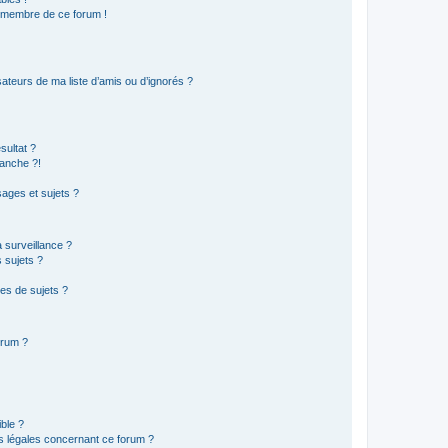
n membre de ce forum !
ateurs de ma liste d’amis ou d’ignorés ?
sultat ?
anche ?!
ages et sujets ?
a surveillance ?
 sujets ?
es de sujets ?
orum ?
ible ?
ns légales concernant ce forum ?