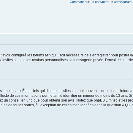
Comment puis-je contacter un administrateu
t avoir configuré les forums afin qu’il soit nécessaire de s’enregistrer pour poster
x invités comme les avatars personnalisés, la messagerie privée, l’envoi de courri
t une loi aux États-Unis qui dit que les sites Internet pouvant recueillir des infor
ollecte de ces informations permettant d’identifier un mineur de moins de 13 ans. S
tez un conseiller juridique pour obtenir son avis. Notez que phpBB Limited et les pr
gales de toutes sortes, à l’exception de celles mentionnées dans la question « Qui