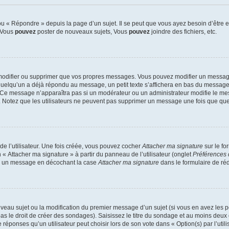
 « Répondre » depuis la page d’un sujet. Il se peut que vous ayez besoin d’être e
: Vous
pouvez
poster de nouveaux sujets, Vous
pouvez
joindre des fichiers, etc.
modifier ou supprimer que vos propres messages. Vous pouvez modifier un message
lqu’un a déjà répondu au message, un petit texte s’affichera en bas du message ind
n. Ce message n’apparaîtra pas si un modérateur ou un administrateur modifie le mes
ive. Notez que les utilisateurs ne peuvent pas supprimer un message une fois que qu
e l’utilisateur. Une fois créée, vous pouvez cocher
Attacher ma signature
sur le fo
 « Attacher ma signature » à partir du panneau de l’utilisateur (onglet
Préférences 
 à un message en décochant la case
Attacher ma signature
dans le formulaire de ré
ouveau sujet ou la modification du premier message d’un sujet (si vous en avez les p
 le droit de créer des sondages). Saisissez le titre du sondage et au moins deux o
onses qu’un utilisateur peut choisir lors de son vote dans « Option(s) par l’utilis