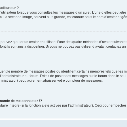
tilisateur ?
utilisateur lorsque vous consultez les messages d’un sujet. L’une d’elles peut êtr
rum. La seconde image, souvent plus grande, est connue sous le nom d’avatar et 
s pouvez ajouter un avatar en utilisant l’une des quatre méthodes d’avatar suivantes 
ont ils sont mis à disposition. Si vous ne pouvez pas utiliser d’avatar, contactez un
iquent le nombre de messages postés ou identifient certains membres tels que les 
ar l’administrateur du forum. Évitez de poster des messages sur le forum dans le seu
ministrateur) peut facilement abaisser votre compteur de messages.
mande de me connecter !?
re intégré (si la fonction a été activée par l’administrateur). Ceci pour empêcher l’u