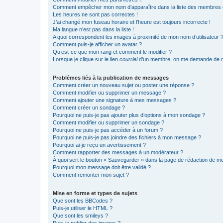
Comment empêcher mon nom d’apparaître dans la liste des membres
Les heures ne sont pas correctes !
J’ai changé mon fuseau horaire et l’heure est toujours incorrecte !
Ma langue n’est pas dans la liste !
A quoi correspondent les images à proximité de mon nom d’utilisateur 
Comment puis-je afficher un avatar ?
Qu’est-ce que mon rang et comment le modifier ?
Lorsque je clique sur le lien
courriel
d’un membre, on me demande de m
Problèmes liés à la publication de messages
Comment créer un nouveau sujet ou poster une réponse ?
Comment modifier ou supprimer un message ?
Comment ajouter une signature à mes messages ?
Comment créer un sondage ?
Pourquoi ne puis-je pas ajouter plus d’options à mon sondage ?
Comment modifier ou supprimer un sondage ?
Pourquoi ne puis-je pas accéder à un forum ?
Pourquoi ne puis-je pas joindre des fichiers à mon message ?
Pourquoi ai-je reçu un avertissement ?
Comment rapporter des messages à un modérateur ?
À quoi sert le bouton « Sauvegarder » dans la page de rédaction de 
Pourquoi mon message doit être validé ?
Comment remonter mon sujet ?
Mise en forme et types de sujets
Que sont les BBCodes ?
Puis-je utiliser le HTML ?
Que sont les smileys ?