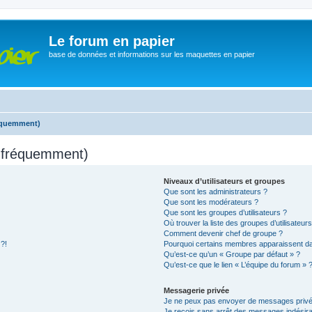
Le forum en papier
base de données et informations sur les maquettes en papier
réquemment)
s fréquemment)
Niveaux d’utilisateurs et groupes
Que sont les administrateurs ?
Que sont les modérateurs ?
Que sont les groupes d’utilisateurs ?
Où trouver la liste des groupes d’utilisateur
Comment devenir chef de groupe ?
 ?!
Pourquoi certains membres apparaissent dan
Qu’est-ce qu’un « Groupe par défaut » ?
Qu’est-ce que le lien « L’équipe du forum » 
Messagerie privée
Je ne peux pas envoyer de messages privé
Je reçois sans arrêt des messages indésira