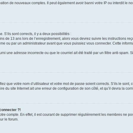
réation de nouveaux comptes. Il peut également avoir banni votre IP ou interdit le no
 S’ils sont corrects, il y a deux possibilités :
ins de 13 ans lors de l’enregistrement, alors vous devrez suivre les instructions r
me ou par un administrateur avant que vous puissiez vous connecter. Cette informat
rni une adresse incorrecte ou que le courriel ait été traité par un filtre anti-spam. S
iez que votre nom d’utilisateur et votre mot de passe soient corrects. S’ils le sont,
e du site Internet ait une erreur de configuration de son côté, et qu’il devra la corri
 connecter ?!
votre compte. En effet, il est courant de supprimer régulièrement les membres ne pos
ur le forum.