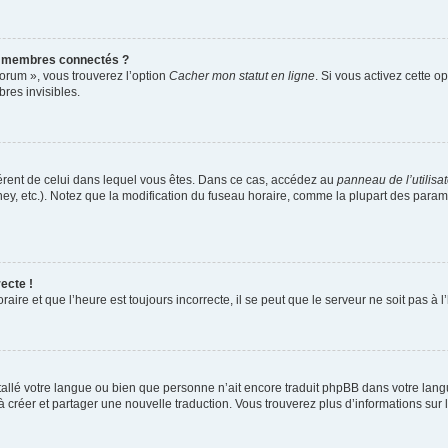
s membres connectés ?
forum », vous trouverez l’option
Cacher mon statut en ligne
. Si vous activez cette o
es invisibles.
ifférent de celui dans lequel vous êtes. Dans ce cas, accédez au
panneau de l’utilisa
ney, etc.). Notez que la modification du fuseau horaire, comme la plupart des para
ecte !
aire et que l’heure est toujours incorrecte, il se peut que le serveur ne soit pas à
installé votre langue ou bien que personne n’ait encore traduit phpBB dans votre l
s à créer et partager une nouvelle traduction. Vous trouverez plus d’informations sur l