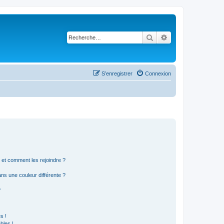
Rechercher
Recherche avancé
S’enregistrer
Connexion
s et comment les rejoindre ?
s une couleur différente ?
?
s !
bles !