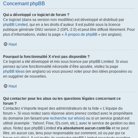
Concernant phpBB
Qui a développé ce logiciel de forum ?
Ce logiciel (dans sa version non modifiée) est développé et distribué par
phpBB Limited
, qui en a les droits d’auteur. Il est publié sous la licence
publique générale GNU version 2 (GPL-2.0) et peut être diffusé librement. Pour
plus d’informations, visitez la page «
À propos de phpBB
» (en anglais).
Haut
Pourquoi la fonctionnalité X n’est pas disponible ?
Ce logiciel a été développé et mis sous licence par phpBB Limited. Si vous
pensez qu’une fonctionnalité nécessite d’être ajoutée, visitez la page
phpBB Ideas
(en anglais) où vous pouvez voter pour des idées proposées ou
en suggérer de nouvelles.
Haut
Qui contacter pour les abus ou les questions légales concernant ce
forum ?
Contactez n’importe lequel des administrateurs de la liste « L’équipe du
forum ». Si vous restez sans réponse alors prenez contact avec le propriétaire
du domaine (en faisant une
recherche sur whois
) ou si un service gratuit est
utilisé (exemple : Yahoo!, Free, f2s.com, etc.), avec le service de gestion ou des
abus. Notez que phpBB Limited
n’a absolument aucun contrôle
et ne peut
être, en aucun cas, tenu pour responsable sur
comment
,
où
ou
par qui
ce