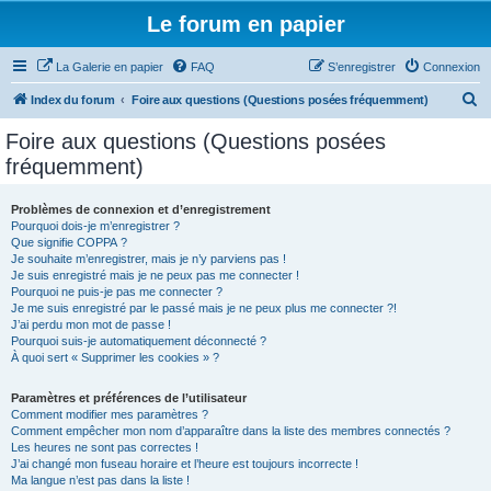
Le forum en papier
La Galerie en papier
FAQ
S’enregistrer
Connexion
R
Index du forum
Foire aux questions (Questions posées fréquemment)
e
Foire aux questions (Questions posées
c
fréquemment)
h
e
Problèmes de connexion et d’enregistrement
Pourquoi dois-je m’enregistrer ?
r
Que signifie COPPA ?
c
Je souhaite m’enregistrer, mais je n’y parviens pas !
Je suis enregistré mais je ne peux pas me connecter !
h
Pourquoi ne puis-je pas me connecter ?
Je me suis enregistré par le passé mais je ne peux plus me connecter ?!
e
J’ai perdu mon mot de passe !
r
Pourquoi suis-je automatiquement déconnecté ?
À quoi sert « Supprimer les cookies » ?
Paramètres et préférences de l’utilisateur
Comment modifier mes paramètres ?
Comment empêcher mon nom d’apparaître dans la liste des membres connectés ?
Les heures ne sont pas correctes !
J’ai changé mon fuseau horaire et l’heure est toujours incorrecte !
Ma langue n’est pas dans la liste !