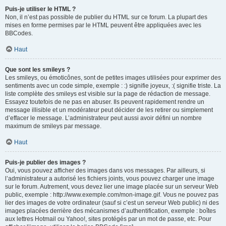
Puis-je utiliser le HTML ?
Non, il n’est pas possible de publier du HTML sur ce forum. La plupart des
mises en forme permises par le HTML peuvent être appliquées avec les
BBCodes.
Haut
Que sont les smileys ?
Les smileys, ou émoticônes, sont de petites images utilisées pour exprimer des
sentiments avec un code simple, exemple : :) signifie joyeux, :( signifie triste. La
liste complète des smileys est visible sur la page de rédaction de message.
Essayez toutefois de ne pas en abuser. Ils peuvent rapidement rendre un
message illisible et un modérateur peut décider de les retirer ou simplement
d’effacer le message. L’administrateur peut aussi avoir défini un nombre
maximum de smileys par message.
Haut
Puis-je publier des images ?
Oui, vous pouvez afficher des images dans vos messages. Par ailleurs, si
l’administrateur a autorisé les fichiers joints, vous pouvez charger une image
sur le forum. Autrement, vous devez lier une image placée sur un serveur Web
public, exemple : http://www.exemple.com/mon-image.gif. Vous ne pouvez pas
lier des images de votre ordinateur (sauf si c’est un serveur Web public) ni des
images placées derrière des mécanismes d’authentification, exemple : boîtes
aux lettres Hotmail ou Yahoo!, sites protégés par un mot de passe, etc. Pour