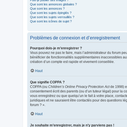
Puis-je publier des images ?
Que sont les annonces globales ?
Que sont les annonces ?
Que sont les sujets épinglés ?
Que sont les sujets verrouillés ?
Que sont les icônes de sujet ?
Problèmes de connexion et d’enregistrement
Pourquoi dois-je m’enregistrer ?
Vous pouvez ne pas le faire, mais l’administrateur du forum peu
bénéficier de fonctionnalités supplémentaires inaccessibles au
création d’un compte est rapide et vivement conseillée.
Haut
Que signifie COPPA ?
COPPA (ou
Children’s Online Privacy Protection Act
de 1998) es
consentement écrit des parents (ou d’un tuteur légal) pour la c
vous enregistrez ou que quelqu’un le fait à votre place, contac
juridiques et ne sauraient être contactés pour des questions lé
forum ? ».
Haut
Je souhaite m’enregistrer, mais je n’y parviens pas !