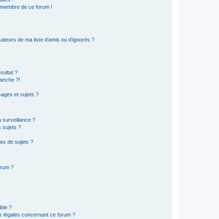
n membre de ce forum !
ateurs de ma liste d’amis ou d’ignorés ?
sultat ?
anche ?!
ages et sujets ?
a surveillance ?
 sujets ?
es de sujets ?
orum ?
ible ?
ns légales concernant ce forum ?