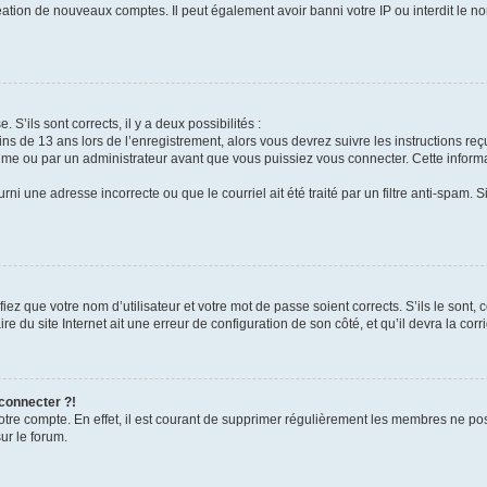
réation de nouveaux comptes. Il peut également avoir banni votre IP ou interdit le no
 S’ils sont corrects, il y a deux possibilités :
ins de 13 ans lors de l’enregistrement, alors vous devrez suivre les instructions r
me ou par un administrateur avant que vous puissiez vous connecter. Cette informat
rni une adresse incorrecte ou que le courriel ait été traité par un filtre anti-spam. S
iez que votre nom d’utilisateur et votre mot de passe soient corrects. S’ils le sont,
e du site Internet ait une erreur de configuration de son côté, et qu’il devra la corri
 connecter ?!
votre compte. En effet, il est courant de supprimer régulièrement les membres ne pos
ur le forum.