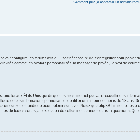
Comment puis-je contacter un administrateu
t avoir configuré les forums afin qu’il soit nécessaire de s’enregistrer pour poster
x invités comme les avatars personnalisés, la messagerie privée, l’envoi de courri
t une loi aux États-Unis qui dit que les sites Internet pouvant recueillir des infor
ollecte de ces informations permettant d’identifier un mineur de moins de 13 ans. S
tez un conseiller juridique pour obtenir son avis. Notez que phpBB Limited et les pr
gales de toutes sortes, à l’exception de celles mentionnées dans la question « Qui