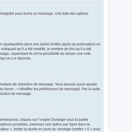
nregistré pour écrire un message. Une liste des options
 (quelquefois dans une durée limitée après sa publication) en
iquant qu’il a été modifié, le nombre de fois qu’il a été
sage, cependant ils ont la possibilité de laisser une note
elqu’un y a répondu.
rmulaire de rédaction de message. Vous pouvez aussi ajouter
du forum --> Modifier les préférences de message
). Par la suite,
daction de message.
ermissions), cliquez sur l’onglet
Sondage
sous la partie
ptions possibles, saisissez une option par ligne dans le
ateur », limiter la durée en jours du sondage (mettre « 0 » pour