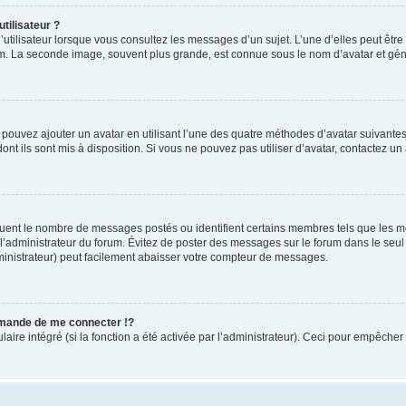
tilisateur ?
utilisateur lorsque vous consultez les messages d’un sujet. L’une d’elles peut êtr
rum. La seconde image, souvent plus grande, est connue sous le nom d’avatar et 
s pouvez ajouter un avatar en utilisant l’une des quatre méthodes d’avatar suivantes 
ont ils sont mis à disposition. Si vous ne pouvez pas utiliser d’avatar, contactez un
iquent le nombre de messages postés ou identifient certains membres tels que les 
ar l’administrateur du forum. Évitez de poster des messages sur le forum dans le seu
ministrateur) peut facilement abaisser votre compteur de messages.
mande de me connecter !?
re intégré (si la fonction a été activée par l’administrateur). Ceci pour empêcher l’u