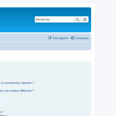
Rechercher
Recherche avancé
S’enregistrer
Connexion
s et comment les rejoindre ?
s une couleur différente ?
?
s !
bles !