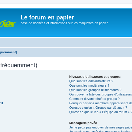
Le forum en papier
base de données et informations sur les maquettes en papier
réquemment)
s fréquemment)
Niveaux d’utilisateurs et groupes
Que sont les administrateurs ?
Que sont les modérateurs ?
Que sont les groupes d’utilisateurs ?
Où trouver la liste des groupes d’utilisateur
Comment devenir chef de groupe ?
 ?!
Pourquoi certains membres apparaissent dan
Qu’est-ce qu’un « Groupe par défaut » ?
Qu’est-ce que le lien « L’équipe du forum » 
Messagerie privée
Je ne peux pas envoyer de messages privé
Je reçois sans arrêt des messages indésira