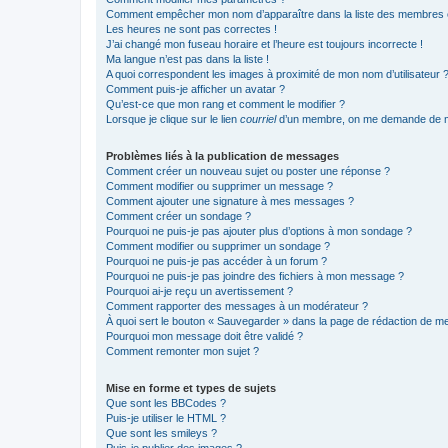
Comment empêcher mon nom d’apparaître dans la liste des membres
Les heures ne sont pas correctes !
J’ai changé mon fuseau horaire et l’heure est toujours incorrecte !
Ma langue n’est pas dans la liste !
A quoi correspondent les images à proximité de mon nom d’utilisateur 
Comment puis-je afficher un avatar ?
Qu’est-ce que mon rang et comment le modifier ?
Lorsque je clique sur le lien
courriel
d’un membre, on me demande de m
Problèmes liés à la publication de messages
Comment créer un nouveau sujet ou poster une réponse ?
Comment modifier ou supprimer un message ?
Comment ajouter une signature à mes messages ?
Comment créer un sondage ?
Pourquoi ne puis-je pas ajouter plus d’options à mon sondage ?
Comment modifier ou supprimer un sondage ?
Pourquoi ne puis-je pas accéder à un forum ?
Pourquoi ne puis-je pas joindre des fichiers à mon message ?
Pourquoi ai-je reçu un avertissement ?
Comment rapporter des messages à un modérateur ?
À quoi sert le bouton « Sauvegarder » dans la page de rédaction de 
Pourquoi mon message doit être validé ?
Comment remonter mon sujet ?
Mise en forme et types de sujets
Que sont les BBCodes ?
Puis-je utiliser le HTML ?
Que sont les smileys ?