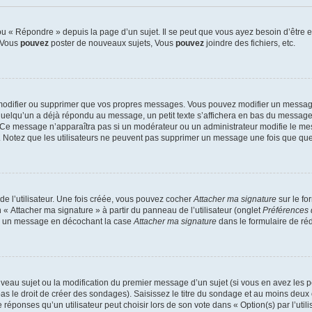
 « Répondre » depuis la page d’un sujet. Il se peut que vous ayez besoin d’être e
: Vous
pouvez
poster de nouveaux sujets, Vous
pouvez
joindre des fichiers, etc.
modifier ou supprimer que vos propres messages. Vous pouvez modifier un message
lqu’un a déjà répondu au message, un petit texte s’affichera en bas du message ind
n. Ce message n’apparaîtra pas si un modérateur ou un administrateur modifie le mes
ive. Notez que les utilisateurs ne peuvent pas supprimer un message une fois que qu
e l’utilisateur. Une fois créée, vous pouvez cocher
Attacher ma signature
sur le fo
 « Attacher ma signature » à partir du panneau de l’utilisateur (onglet
Préférences 
 à un message en décochant la case
Attacher ma signature
dans le formulaire de ré
ouveau sujet ou la modification du premier message d’un sujet (si vous en avez les p
 le droit de créer des sondages). Saisissez le titre du sondage et au moins deux o
onses qu’un utilisateur peut choisir lors de son vote dans « Option(s) par l’utilis