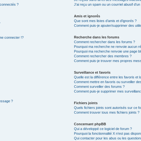
 connectés ?
J’ai reçu un spam ou un courriel abusif d’u
Amis et ignorés
Que sont mes listes d’amis et d’ignorés ?
?
Comment puis-je ajouter/supprimer des utilis
Recherche dans les forums
e connecter !?
Comment rechercher dans les forums ?
Pourquoi ma recherche ne renvoie aucun ré
Pourquoi ma recherche renvoie une page bl
Comment rechercher des membres ?
Comment puis-je trouver mes propres mess
Surveillance et favoris
Quelle est la différence entre les favoris et l
Comment mettre en favoris ou surveiller des
Comment surveiller des forums ?
Comment puis-je supprimer mes surveillanc
message ?
Fichiers joints
Quels fichiers joints sont autorisés sur ce f
Comment trouver tous mes fichiers joints ?
Concernant phpBB
Qui a développé ce logiciel de forum ?
Pourquoi la fonctionnalité X n’est pas dispon
Qui contacter pour les abus ou les questio