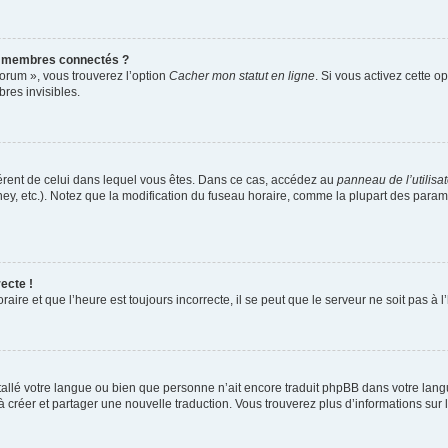
s membres connectés ?
forum », vous trouverez l’option
Cacher mon statut en ligne
. Si vous activez cette o
es invisibles.
ifférent de celui dans lequel vous êtes. Dans ce cas, accédez au
panneau de l’utilisa
ney, etc.). Notez que la modification du fuseau horaire, comme la plupart des para
ecte !
aire et que l’heure est toujours incorrecte, il se peut que le serveur ne soit pas à
installé votre langue ou bien que personne n’ait encore traduit phpBB dans votre l
s à créer et partager une nouvelle traduction. Vous trouverez plus d’informations sur l