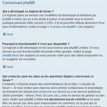
Concernant phpBB
Qui a développé ce logiciel de forum ?
Ce logiciel (dans sa version non modifiée) est développé et distribué par
phpBB Limited
, qui en a les droits d’auteur. Il est publié sous la licence
publique générale GNU version 2 (GPL-2.0) et peut être diffusé librement. Pour
plus d’informations, visitez la page «
À propos de phpBB
» (en anglais).
Haut
Pourquoi la fonctionnalité X n’est pas disponible ?
Ce logiciel a été développé et mis sous licence par phpBB Limited. Si vous
pensez qu’une fonctionnalité nécessite d’être ajoutée, visitez la page
phpBB Ideas
(en anglais) où vous pouvez voter pour des idées proposées ou
en suggérer de nouvelles.
Haut
Qui contacter pour les abus ou les questions légales concernant ce
forum ?
Contactez n’importe lequel des administrateurs de la liste « L’équipe du
forum ». Si vous restez sans réponse alors prenez contact avec le propriétaire
du domaine (en faisant une
recherche sur whois
) ou si un service gratuit est
utilisé (exemple : Yahoo!, Free, f2s.com, etc.), avec le service de gestion ou des
abus. Notez que phpBB Limited
n’a absolument aucun contrôle
et ne peut
être, en aucun cas, tenu pour responsable sur
comment
,
où
ou
par qui
ce