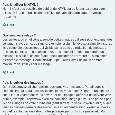
Puis-je utiliser le HTML ?
Non, il n’est pas possible de publier du HTML sur ce forum. La plupart des
mises en forme permises par le HTML peuvent être appliquées avec les
BBCodes.
Haut
Que sont les smileys ?
Les smileys, ou émoticônes, sont de petites images utilisées pour exprimer des
sentiments avec un code simple, exemple : :) signifie joyeux, :( signifie triste. La
liste complète des smileys est visible sur la page de rédaction de message.
Essayez toutefois de ne pas en abuser. Ils peuvent rapidement rendre un
message illisible et un modérateur peut décider de les retirer ou simplement
d’effacer le message. L’administrateur peut aussi avoir défini un nombre
maximum de smileys par message.
Haut
Puis-je publier des images ?
Oui, vous pouvez afficher des images dans vos messages. Par ailleurs, si
l’administrateur a autorisé les fichiers joints, vous pouvez charger une image
sur le forum. Autrement, vous devez lier une image placée sur un serveur Web
public, exemple : http://www.exemple.com/mon-image.gif. Vous ne pouvez pas
lier des images de votre ordinateur (sauf si c’est un serveur Web public) ni des
images placées derrière des mécanismes d’authentification, exemple : boîtes
aux lettres Hotmail ou Yahoo!, sites protégés par un mot de passe, etc. Pour