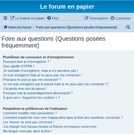
Le forum en papier
La Galerie en papier
FAQ
S’enregistrer
Connexion
R
Index du forum
Foire aux questions (Questions posées fréquemment)
e
Foire aux questions (Questions posées
c
fréquemment)
h
e
Problèmes de connexion et d’enregistrement
Pourquoi dois-je m’enregistrer ?
r
Que signifie COPPA ?
c
Je souhaite m’enregistrer, mais je n’y parviens pas !
Je suis enregistré mais je ne peux pas me connecter !
h
Pourquoi ne puis-je pas me connecter ?
Je me suis enregistré par le passé mais je ne peux plus me connecter ?!
e
J’ai perdu mon mot de passe !
r
Pourquoi suis-je automatiquement déconnecté ?
À quoi sert « Supprimer les cookies » ?
Paramètres et préférences de l’utilisateur
Comment modifier mes paramètres ?
Comment empêcher mon nom d’apparaître dans la liste des membres connectés ?
Les heures ne sont pas correctes !
J’ai changé mon fuseau horaire et l’heure est toujours incorrecte !
Ma langue n’est pas dans la liste !