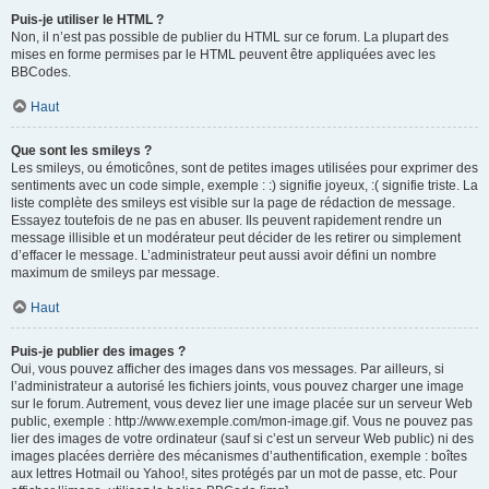
Puis-je utiliser le HTML ?
Non, il n’est pas possible de publier du HTML sur ce forum. La plupart des
mises en forme permises par le HTML peuvent être appliquées avec les
BBCodes.
Haut
Que sont les smileys ?
Les smileys, ou émoticônes, sont de petites images utilisées pour exprimer des
sentiments avec un code simple, exemple : :) signifie joyeux, :( signifie triste. La
liste complète des smileys est visible sur la page de rédaction de message.
Essayez toutefois de ne pas en abuser. Ils peuvent rapidement rendre un
message illisible et un modérateur peut décider de les retirer ou simplement
d’effacer le message. L’administrateur peut aussi avoir défini un nombre
maximum de smileys par message.
Haut
Puis-je publier des images ?
Oui, vous pouvez afficher des images dans vos messages. Par ailleurs, si
l’administrateur a autorisé les fichiers joints, vous pouvez charger une image
sur le forum. Autrement, vous devez lier une image placée sur un serveur Web
public, exemple : http://www.exemple.com/mon-image.gif. Vous ne pouvez pas
lier des images de votre ordinateur (sauf si c’est un serveur Web public) ni des
images placées derrière des mécanismes d’authentification, exemple : boîtes
aux lettres Hotmail ou Yahoo!, sites protégés par un mot de passe, etc. Pour