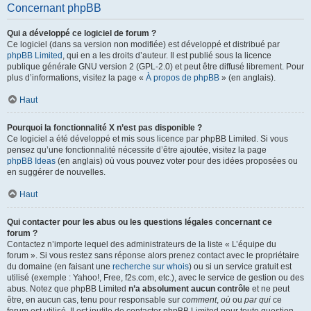
Concernant phpBB
Qui a développé ce logiciel de forum ?
Ce logiciel (dans sa version non modifiée) est développé et distribué par
phpBB Limited
, qui en a les droits d’auteur. Il est publié sous la licence
publique générale GNU version 2 (GPL-2.0) et peut être diffusé librement. Pour
plus d’informations, visitez la page «
À propos de phpBB
» (en anglais).
Haut
Pourquoi la fonctionnalité X n’est pas disponible ?
Ce logiciel a été développé et mis sous licence par phpBB Limited. Si vous
pensez qu’une fonctionnalité nécessite d’être ajoutée, visitez la page
phpBB Ideas
(en anglais) où vous pouvez voter pour des idées proposées ou
en suggérer de nouvelles.
Haut
Qui contacter pour les abus ou les questions légales concernant ce
forum ?
Contactez n’importe lequel des administrateurs de la liste « L’équipe du
forum ». Si vous restez sans réponse alors prenez contact avec le propriétaire
du domaine (en faisant une
recherche sur whois
) ou si un service gratuit est
utilisé (exemple : Yahoo!, Free, f2s.com, etc.), avec le service de gestion ou des
abus. Notez que phpBB Limited
n’a absolument aucun contrôle
et ne peut
être, en aucun cas, tenu pour responsable sur
comment
,
où
ou
par qui
ce