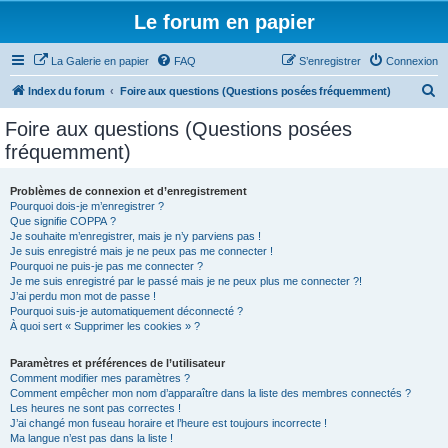
Le forum en papier
La Galerie en papier
FAQ
S’enregistrer
Connexion
R
Index du forum
Foire aux questions (Questions posées fréquemment)
e
Foire aux questions (Questions posées
c
fréquemment)
h
e
Problèmes de connexion et d’enregistrement
Pourquoi dois-je m’enregistrer ?
r
Que signifie COPPA ?
c
Je souhaite m’enregistrer, mais je n’y parviens pas !
Je suis enregistré mais je ne peux pas me connecter !
h
Pourquoi ne puis-je pas me connecter ?
Je me suis enregistré par le passé mais je ne peux plus me connecter ?!
e
J’ai perdu mon mot de passe !
r
Pourquoi suis-je automatiquement déconnecté ?
À quoi sert « Supprimer les cookies » ?
Paramètres et préférences de l’utilisateur
Comment modifier mes paramètres ?
Comment empêcher mon nom d’apparaître dans la liste des membres connectés ?
Les heures ne sont pas correctes !
J’ai changé mon fuseau horaire et l’heure est toujours incorrecte !
Ma langue n’est pas dans la liste !