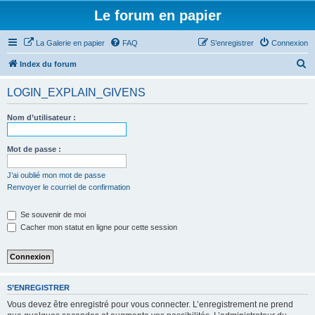
Le forum en papier
La Galerie en papier
FAQ
S’enregistrer
Connexion
R
Index du forum
e
LOGIN_EXPLAIN_GIVENS
c
h
Nom d’utilisateur :
e
r
Mot de passe :
c
J’ai oublié mon mot de passe
h
Renvoyer le courriel de confirmation
e
Se souvenir de moi
r
Cacher mon statut en ligne pour cette session
S’ENREGISTRER
Vous devez être enregistré pour vous connecter. L’enregistrement ne prend