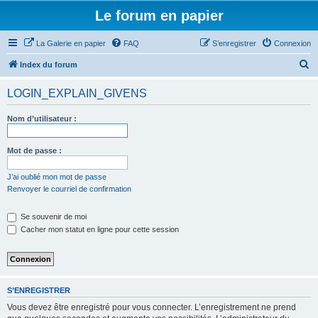
Le forum en papier
La Galerie en papier
FAQ
S’enregistrer
Connexion
R
Index du forum
e
LOGIN_EXPLAIN_GIVENS
c
h
Nom d’utilisateur :
e
r
Mot de passe :
c
J’ai oublié mon mot de passe
h
Renvoyer le courriel de confirmation
e
Se souvenir de moi
r
Cacher mon statut en ligne pour cette session
S’ENREGISTRER
Vous devez être enregistré pour vous connecter. L’enregistrement ne prend