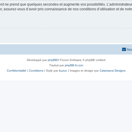
ment ne prend que quelques secondes et augmente vos possibilités. L’administrate
 assurez-vous d’avoir pris connaissance de nos conditions d’utilisation et de notre 
Nou
Développé par
phpBB
® Forum Software © phpBB Limited
Traduit par
phpBB-fr.com
Confidentialité
|
Conditions
| Style par
buzuc
| Images et design par
Calamansi Designs