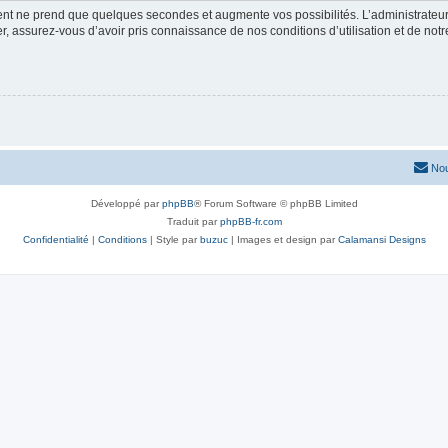
ment ne prend que quelques secondes et augmente vos possibilités. L’administrate
 assurez-vous d’avoir pris connaissance de nos conditions d’utilisation et de notre 
Nou
Développé par
phpBB
® Forum Software © phpBB Limited
Traduit par
phpBB-fr.com
Confidentialité
|
Conditions
| Style par
buzuc
| Images et design par
Calamansi Designs