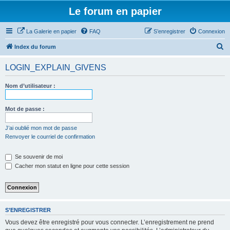
Le forum en papier
La Galerie en papier
FAQ
S’enregistrer
Connexion
R
Index du forum
e
LOGIN_EXPLAIN_GIVENS
c
h
Nom d’utilisateur :
e
r
Mot de passe :
c
J’ai oublié mon mot de passe
h
Renvoyer le courriel de confirmation
e
Se souvenir de moi
r
Cacher mon statut en ligne pour cette session
S’ENREGISTRER
Vous devez être enregistré pour vous connecter. L’enregistrement ne prend