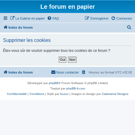
Le forum en papier
La Galerie en papier
FAQ
S’enregistrer
Connexion
R
Index du forum
e
Supprimer les cookies
c
h
Êtes-vous sûr de vouloir supprimer tous les cookies de ce forum ?
e
r
c
Index du forum
Nous contacter
Heures au format
UTC+02:00
h
Développé par
phpBB
® Forum Software © phpBB Limited
e
Traduit par
phpBB-fr.com
r
Confidentialité
|
Conditions
| Style par
buzuc
| Images et design par
Calamansi Designs