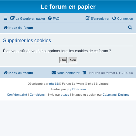
Le forum en papier
La Galerie en papier
FAQ
S’enregistrer
Connexion
R
Index du forum
e
Supprimer les cookies
c
h
Êtes-vous sûr de vouloir supprimer tous les cookies de ce forum ?
e
r
c
Index du forum
Nous contacter
Heures au format
UTC+02:00
h
Développé par
phpBB
® Forum Software © phpBB Limited
e
Traduit par
phpBB-fr.com
r
Confidentialité
|
Conditions
| Style par
buzuc
| Images et design par
Calamansi Designs