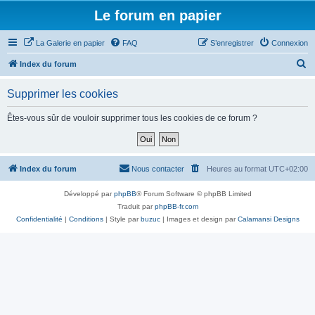
Le forum en papier
La Galerie en papier
FAQ
S’enregistrer
Connexion
R
Index du forum
e
Supprimer les cookies
c
h
Êtes-vous sûr de vouloir supprimer tous les cookies de ce forum ?
e
r
c
Index du forum
Nous contacter
Heures au format
UTC+02:00
h
Développé par
phpBB
® Forum Software © phpBB Limited
e
Traduit par
phpBB-fr.com
r
Confidentialité
|
Conditions
| Style par
buzuc
| Images et design par
Calamansi Designs