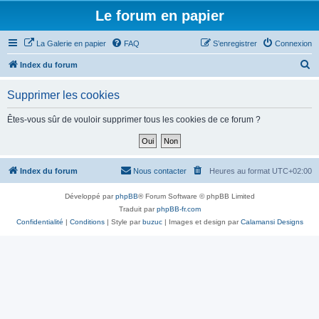
Le forum en papier
La Galerie en papier
FAQ
S’enregistrer
Connexion
R
Index du forum
e
Supprimer les cookies
c
h
Êtes-vous sûr de vouloir supprimer tous les cookies de ce forum ?
e
r
c
Index du forum
Nous contacter
Heures au format
UTC+02:00
h
Développé par
phpBB
® Forum Software © phpBB Limited
e
Traduit par
phpBB-fr.com
r
Confidentialité
|
Conditions
| Style par
buzuc
| Images et design par
Calamansi Designs