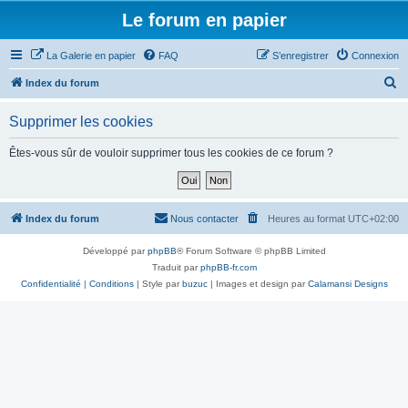
Le forum en papier
La Galerie en papier
FAQ
S’enregistrer
Connexion
R
Index du forum
e
Supprimer les cookies
c
h
Êtes-vous sûr de vouloir supprimer tous les cookies de ce forum ?
e
r
c
Index du forum
Nous contacter
Heures au format
UTC+02:00
h
Développé par
phpBB
® Forum Software © phpBB Limited
e
Traduit par
phpBB-fr.com
r
Confidentialité
|
Conditions
| Style par
buzuc
| Images et design par
Calamansi Designs