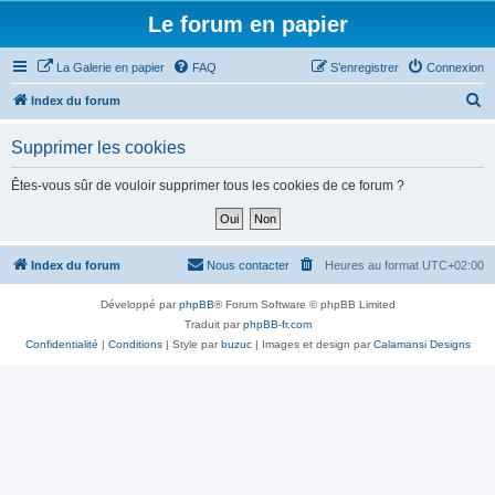
Le forum en papier
La Galerie en papier
FAQ
S’enregistrer
Connexion
R
Index du forum
e
Supprimer les cookies
c
h
Êtes-vous sûr de vouloir supprimer tous les cookies de ce forum ?
e
r
c
Index du forum
Nous contacter
Heures au format
UTC+02:00
h
Développé par
phpBB
® Forum Software © phpBB Limited
e
Traduit par
phpBB-fr.com
r
Confidentialité
|
Conditions
| Style par
buzuc
| Images et design par
Calamansi Designs