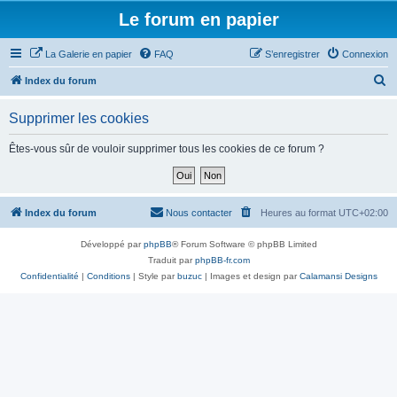
Le forum en papier
La Galerie en papier
FAQ
S’enregistrer
Connexion
R
Index du forum
e
Supprimer les cookies
c
h
Êtes-vous sûr de vouloir supprimer tous les cookies de ce forum ?
e
r
c
Index du forum
Nous contacter
Heures au format
UTC+02:00
h
Développé par
phpBB
® Forum Software © phpBB Limited
e
Traduit par
phpBB-fr.com
r
Confidentialité
|
Conditions
| Style par
buzuc
| Images et design par
Calamansi Designs