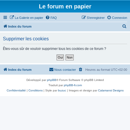
Le forum en papier
La Galerie en papier
FAQ
S’enregistrer
Connexion
R
Index du forum
e
Supprimer les cookies
c
h
Êtes-vous sûr de vouloir supprimer tous les cookies de ce forum ?
e
r
c
Index du forum
Nous contacter
Heures au format
UTC+02:00
h
Développé par
phpBB
® Forum Software © phpBB Limited
e
Traduit par
phpBB-fr.com
r
Confidentialité
|
Conditions
| Style par
buzuc
| Images et design par
Calamansi Designs