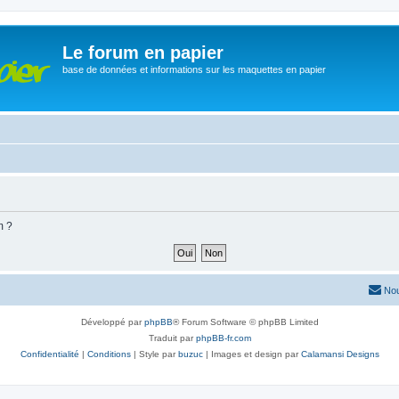
Le forum en papier
base de données et informations sur les maquettes en papier
m ?
Nou
Développé par
phpBB
® Forum Software © phpBB Limited
Traduit par
phpBB-fr.com
Confidentialité
|
Conditions
| Style par
buzuc
| Images et design par
Calamansi Designs