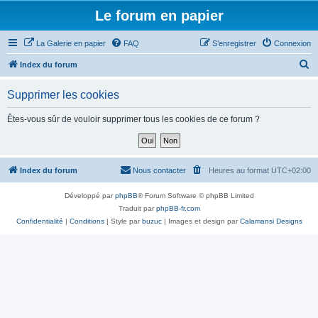
Le forum en papier
La Galerie en papier
FAQ
S’enregistrer
Connexion
R
Index du forum
e
Supprimer les cookies
c
h
Êtes-vous sûr de vouloir supprimer tous les cookies de ce forum ?
e
r
c
Index du forum
Nous contacter
Heures au format
UTC+02:00
h
Développé par
phpBB
® Forum Software © phpBB Limited
e
Traduit par
phpBB-fr.com
r
Confidentialité
|
Conditions
| Style par
buzuc
| Images et design par
Calamansi Designs