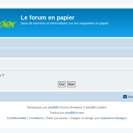
Le forum en papier
base de données et informations sur les maquettes en papier
m ?
Nou
Développé par
phpBB
® Forum Software © phpBB Limited
Traduit par
phpBB-fr.com
Confidentialité
|
Conditions
| Style par
buzuc
| Images et design par
Calamansi Designs