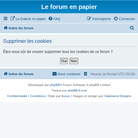
Le forum en papier
La Galerie en papier
FAQ
S’enregistrer
Connexion
R
Index du forum
e
Supprimer les cookies
c
h
Êtes-vous sûr de vouloir supprimer tous les cookies de ce forum ?
e
r
c
Index du forum
Nous contacter
Heures au format
UTC+02:00
h
Développé par
phpBB
® Forum Software © phpBB Limited
e
Traduit par
phpBB-fr.com
r
Confidentialité
|
Conditions
| Style par
buzuc
| Images et design par
Calamansi Designs