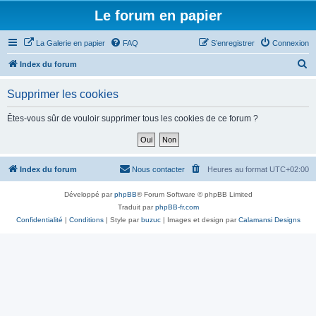
Le forum en papier
La Galerie en papier
FAQ
S’enregistrer
Connexion
R
Index du forum
e
Supprimer les cookies
c
h
Êtes-vous sûr de vouloir supprimer tous les cookies de ce forum ?
e
r
c
Index du forum
Nous contacter
Heures au format
UTC+02:00
h
Développé par
phpBB
® Forum Software © phpBB Limited
e
Traduit par
phpBB-fr.com
r
Confidentialité
|
Conditions
| Style par
buzuc
| Images et design par
Calamansi Designs