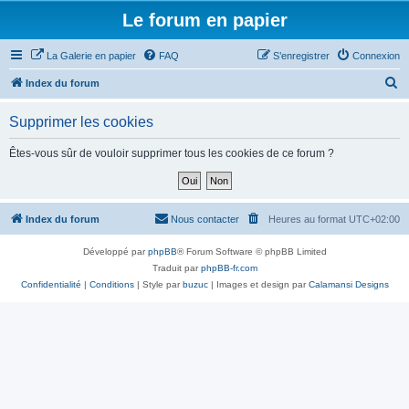
Le forum en papier
La Galerie en papier
FAQ
S’enregistrer
Connexion
R
Index du forum
e
Supprimer les cookies
c
h
Êtes-vous sûr de vouloir supprimer tous les cookies de ce forum ?
e
r
c
Index du forum
Nous contacter
Heures au format
UTC+02:00
h
Développé par
phpBB
® Forum Software © phpBB Limited
e
Traduit par
phpBB-fr.com
r
Confidentialité
|
Conditions
| Style par
buzuc
| Images et design par
Calamansi Designs