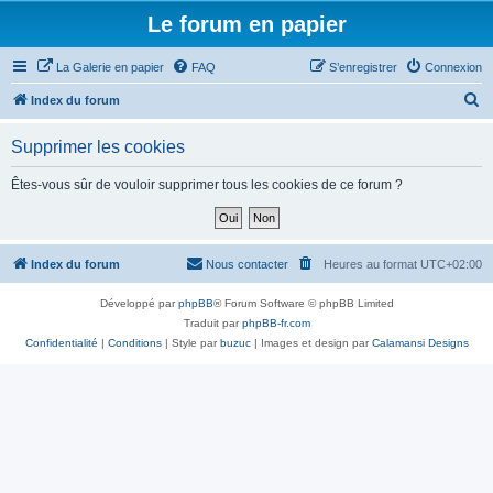
Le forum en papier
La Galerie en papier
FAQ
S’enregistrer
Connexion
R
Index du forum
e
Supprimer les cookies
c
h
Êtes-vous sûr de vouloir supprimer tous les cookies de ce forum ?
e
r
c
Index du forum
Nous contacter
Heures au format
UTC+02:00
h
Développé par
phpBB
® Forum Software © phpBB Limited
e
Traduit par
phpBB-fr.com
r
Confidentialité
|
Conditions
| Style par
buzuc
| Images et design par
Calamansi Designs