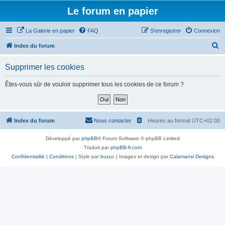
Le forum en papier
La Galerie en papier
FAQ
S’enregistrer
Connexion
R
Index du forum
e
Supprimer les cookies
c
h
Êtes-vous sûr de vouloir supprimer tous les cookies de ce forum ?
e
r
c
Index du forum
Nous contacter
Heures au format
UTC+02:00
h
Développé par
phpBB
® Forum Software © phpBB Limited
e
Traduit par
phpBB-fr.com
r
Confidentialité
|
Conditions
| Style par
buzuc
| Images et design par
Calamansi Designs