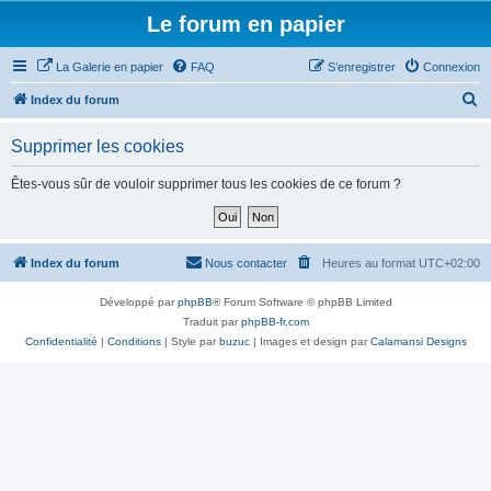
Le forum en papier
La Galerie en papier
FAQ
S’enregistrer
Connexion
R
Index du forum
e
Supprimer les cookies
c
h
Êtes-vous sûr de vouloir supprimer tous les cookies de ce forum ?
e
r
c
Index du forum
Nous contacter
Heures au format
UTC+02:00
h
Développé par
phpBB
® Forum Software © phpBB Limited
e
Traduit par
phpBB-fr.com
r
Confidentialité
|
Conditions
| Style par
buzuc
| Images et design par
Calamansi Designs