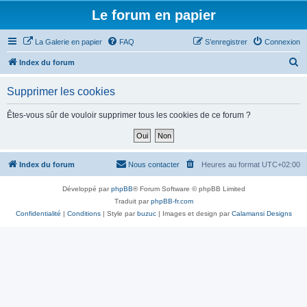
Le forum en papier
La Galerie en papier
FAQ
S’enregistrer
Connexion
R
Index du forum
e
Supprimer les cookies
c
h
Êtes-vous sûr de vouloir supprimer tous les cookies de ce forum ?
e
r
c
Index du forum
Nous contacter
Heures au format
UTC+02:00
h
Développé par
phpBB
® Forum Software © phpBB Limited
e
Traduit par
phpBB-fr.com
r
Confidentialité
|
Conditions
| Style par
buzuc
| Images et design par
Calamansi Designs