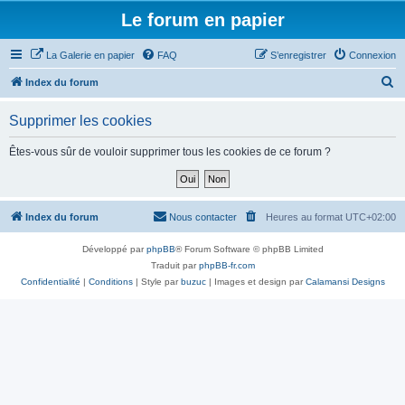
Le forum en papier
La Galerie en papier
FAQ
S’enregistrer
Connexion
R
Index du forum
e
Supprimer les cookies
c
h
Êtes-vous sûr de vouloir supprimer tous les cookies de ce forum ?
e
r
c
Index du forum
Nous contacter
Heures au format
UTC+02:00
h
Développé par
phpBB
® Forum Software © phpBB Limited
e
Traduit par
phpBB-fr.com
r
Confidentialité
|
Conditions
| Style par
buzuc
| Images et design par
Calamansi Designs