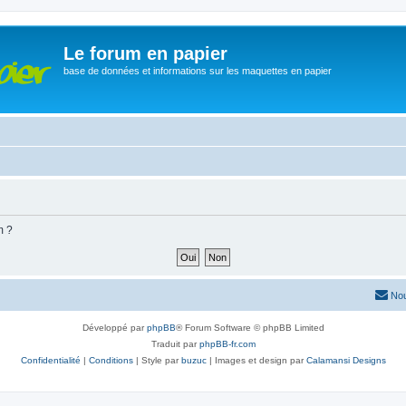
Le forum en papier
base de données et informations sur les maquettes en papier
m ?
Nou
Développé par
phpBB
® Forum Software © phpBB Limited
Traduit par
phpBB-fr.com
Confidentialité
|
Conditions
| Style par
buzuc
| Images et design par
Calamansi Designs