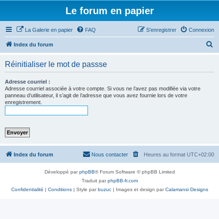
Le forum en papier
La Galerie en papier
FAQ
S’enregistrer
Connexion
R
Index du forum
e
Réinitialiser le mot de passse
c
h
Adresse courriel :
Adresse courriel associée à votre compte. Si vous ne l’avez pas modifiée via votre
e
panneau d’utilisateur, il s’agit de l’adresse que vous avez fournie lors de votre
enregistrement.
r
c
h
e
r
Index du forum
Nous contacter
Heures au format
UTC+02:00
Développé par
phpBB
® Forum Software © phpBB Limited
Traduit par
phpBB-fr.com
Confidentialité
|
Conditions
| Style par
buzuc
| Images et design par
Calamansi Designs