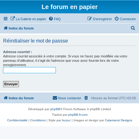
Le forum en papier
La Galerie en papier
FAQ
S’enregistrer
Connexion
R
Index du forum
e
Réinitialiser le mot de passse
c
h
Adresse courriel :
Adresse courriel associée à votre compte. Si vous ne l’avez pas modifiée via votre
e
panneau d’utilisateur, il s’agit de l’adresse que vous avez fournie lors de votre
enregistrement.
r
c
h
e
r
Index du forum
Nous contacter
Heures au format
UTC+02:00
Développé par
phpBB
® Forum Software © phpBB Limited
Traduit par
phpBB-fr.com
Confidentialité
|
Conditions
| Style par
buzuc
| Images et design par
Calamansi Designs