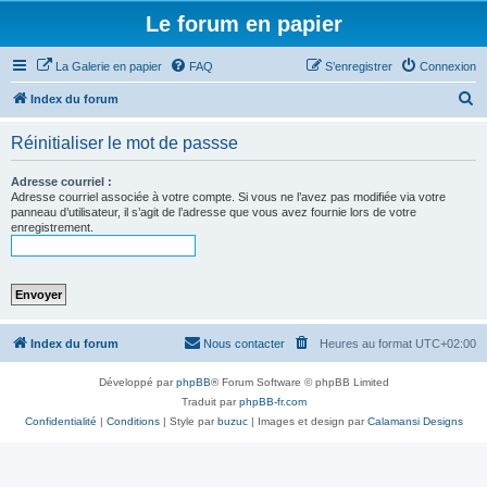
Le forum en papier
La Galerie en papier
FAQ
S’enregistrer
Connexion
R
Index du forum
e
Réinitialiser le mot de passse
c
h
Adresse courriel :
Adresse courriel associée à votre compte. Si vous ne l’avez pas modifiée via votre
e
panneau d’utilisateur, il s’agit de l’adresse que vous avez fournie lors de votre
enregistrement.
r
c
h
e
r
Index du forum
Nous contacter
Heures au format
UTC+02:00
Développé par
phpBB
® Forum Software © phpBB Limited
Traduit par
phpBB-fr.com
Confidentialité
|
Conditions
| Style par
buzuc
| Images et design par
Calamansi Designs