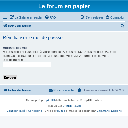
Le forum en papier
La Galerie en papier
FAQ
S’enregistrer
Connexion
R
Index du forum
e
Réinitialiser le mot de passse
c
h
Adresse courriel :
Adresse courriel associée à votre compte. Si vous ne l’avez pas modifiée via votre
e
panneau d’utilisateur, il s’agit de l’adresse que vous avez fournie lors de votre
enregistrement.
r
c
h
e
r
Index du forum
Nous contacter
Heures au format
UTC+02:00
Développé par
phpBB
® Forum Software © phpBB Limited
Traduit par
phpBB-fr.com
Confidentialité
|
Conditions
| Style par
buzuc
| Images et design par
Calamansi Designs