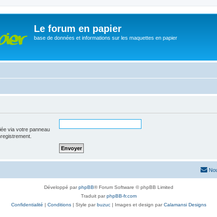
Le forum en papier
base de données et informations sur les maquettes en papier
iée via votre panneau
enregistrement.
Nou
Développé par
phpBB
® Forum Software © phpBB Limited
Traduit par
phpBB-fr.com
Confidentialité
|
Conditions
| Style par
buzuc
| Images et design par
Calamansi Designs