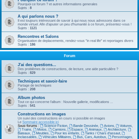
Pourquoi ce forum ? et autres informations generales
Sujets :
8
A qui parlons nous ?
Il est toujours intéressant de savoir à qui nous nous adressons dans ce
monde virtuel. Afin d'ajouter un peu d'humanité à ce forum, présentez-vous !
Sujets :
1121
Rencontres et Salons
Organisation de deplacements, rendez-vous "in real life" et reportages divers
Sujets :
186
Forum
J'ai des questions...
Des problèmes de constructions, de lecture, une aide particulière ?
Sujets :
829
Techniques et savoir-faire
Partage de techniques
Sujets :
208
Album photos
Tout ce qui concerne l'album : Nouvelle gallerie, modifications ...
Sujets :
541
Constructions en images
Un suivi des constructions en cours si possible en images
Le
Sommaire accessible ici
Sous-forums :
Science-Fiction
,
Bande Dessinée
,
Avions
,
Voitures
,
Trains
,
Motos
,
Camions
,
Espace
,
Animaux
,
Architecture
,
Bateaux
,
Meubles
,
Pour les enfants
,
Tanks / Chars d'assaut
,
Inclassables
,
Véhicules Militaires
,
Bus, Cars, Autobus
,
Personnages
,