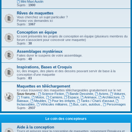
Mini Maxi Austin
Sujets :
1900
Rêves de maquettes
Vous cherchez un sujet particulier ?
Postez vos demandes ici
Sujets :
1067
Conception en équipe
Ici sont présentés les projets de conception en équipe (plusieurs membres du
forum s'associent pour concevoir une maquette)
Sujets :
38
Assemblages mystérieux
Faites durer le suspens de votre assemblage.
Sujets :
49
Inspirations, Bases et Croquis
Ici, des images, des plans et des dessins pouvant servir de base à la
conception d'une maquette
Sujets :
83
Maquettes en téléchargement
Ici vous trouverez des maquettes téléchargeables gratuitement sur le net
Sous-forums :
Science-Fiction
,
Bande Dessinée
,
Avions
,
Voitures
,
Trains
,
Motos
,
Camions
,
Espace
,
Animaux
,
Architecture
,
Bateaux
,
Meubles
,
Pour les enfants
,
Tanks / Chars d'assaut
,
Inclassables
,
Véhicules militaires
,
Bus, cars, autobus.
,
Personnages
Sujets :
2937
Le coin des concepteurs
Aide à la conception
Trucs et astuces pour la conception de maquettes, notamment Pepakura et