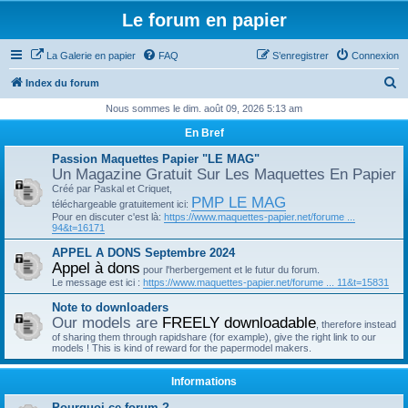
Le forum en papier
La Galerie en papier
FAQ
S’enregistrer
Connexion
R
Index du forum
e
Nous sommes le dim. août 09, 2026 5:13 am
c
En Bref
h
Passion Maquettes Papier "LE MAG"
e
Un Magazine Gratuit Sur Les Maquettes En Papier
Créé par Paskal et Criquet,
r
PMP LE MAG
téléchargeable gratuitement ici:
c
Pour en discuter c'est là:
https://www.maquettes-papier.net/forume ...
94&t=16171
h
APPEL A DONS Septembre 2024
e
Appel à dons
pour l'herbergement et le futur du forum.
r
Le message est ici :
https://www.maquettes-papier.net/forume ... 11&t=15831
Note to downloaders
Our models are
FREELY downloadable
, therefore instead
of sharing them through rapidshare (for example), give the right link to our
models ! This is kind of reward for the papermodel makers.
Informations
Pourquoi ce forum ?