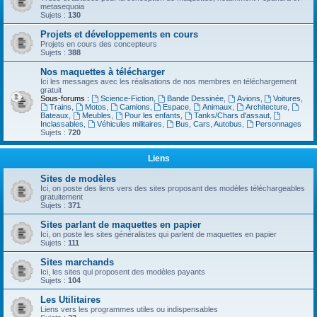
metasequoia
Sujets :
130
Projets et développements en cours
Projets en cours des concepteurs
Sujets :
388
Nos maquettes à télécharger
Ici les messages avec les réalisations de nos membres en téléchargement
gratuit
Sous-forums :
Science-Fiction
,
Bande Dessinée
,
Avions
,
Voitures
,
Trains
,
Motos
,
Camions
,
Espace
,
Animaux
,
Architecture
,
Bateaux
,
Meubles
,
Pour les enfants
,
Tanks/Chars d'assaut
,
Inclassables
,
Véhicules militaires
,
Bus, Cars, Autobus
,
Personnages
Sujets :
720
Liens
Sites de modèles
Ici, on poste des liens vers des sites proposant des modèles téléchargeables
gratuitement
Sujets :
371
Sites parlant de maquettes en papier
Ici, on poste les sites généralistes qui parlent de maquettes en papier
Sujets :
111
Sites marchands
Ici, les sites qui proposent des modèles payants
Sujets :
104
Les Utilitaires
Liens vers les programmes utiles ou indispensables