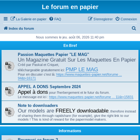
Le forum en papier
La Galerie en papier
FAQ
S’enregistrer
Connexion
R
Index du forum
e
Nous sommes le jeu. août 06, 2026 11:40 pm
c
En Bref
h
Passion Maquettes Papier "LE MAG"
e
Un Magazine Gratuit Sur Les Maquettes En Papier
Créé par Paskal et Criquet,
r
PMP LE MAG
téléchargeable gratuitement ici:
c
Pour en discuter c'est là:
https://www.maquettes-papier.net/forume ...
94&t=16171
h
APPEL A DONS Septembre 2024
e
Appel à dons
pour l'herbergement et le futur du forum.
r
Le message est ici :
https://www.maquettes-papier.net/forume ... 11&t=15831
Note to downloaders
Our models are
FREELY downloadable
, therefore instead
of sharing them through rapidshare (for example), give the right link to our
models ! This is kind of reward for the papermodel makers.
Informations
Pourquoi ce forum ?