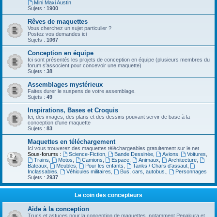
Mini Maxi Austin
Sujets :
1900
Rêves de maquettes
Vous cherchez un sujet particulier ?
Postez vos demandes ici
Sujets :
1067
Conception en équipe
Ici sont présentés les projets de conception en équipe (plusieurs membres du
forum s'associent pour concevoir une maquette)
Sujets :
38
Assemblages mystérieux
Faites durer le suspens de votre assemblage.
Sujets :
49
Inspirations, Bases et Croquis
Ici, des images, des plans et des dessins pouvant servir de base à la
conception d'une maquette
Sujets :
83
Maquettes en téléchargement
Ici vous trouverez des maquettes téléchargeables gratuitement sur le net
Sous-forums :
Science-Fiction
,
Bande Dessinée
,
Avions
,
Voitures
,
Trains
,
Motos
,
Camions
,
Espace
,
Animaux
,
Architecture
,
Bateaux
,
Meubles
,
Pour les enfants
,
Tanks / Chars d'assaut
,
Inclassables
,
Véhicules militaires
,
Bus, cars, autobus.
,
Personnages
Sujets :
2937
Le coin des concepteurs
Aide à la conception
Trucs et astuces pour la conception de maquettes, notamment Pepakura et