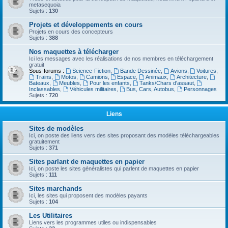
metasequoia
Sujets :
130
Projets et développements en cours
Projets en cours des concepteurs
Sujets :
388
Nos maquettes à télécharger
Ici les messages avec les réalisations de nos membres en téléchargement
gratuit
Sous-forums :
Science-Fiction
,
Bande Dessinée
,
Avions
,
Voitures
,
Trains
,
Motos
,
Camions
,
Espace
,
Animaux
,
Architecture
,
Bateaux
,
Meubles
,
Pour les enfants
,
Tanks/Chars d'assaut
,
Inclassables
,
Véhicules militaires
,
Bus, Cars, Autobus
,
Personnages
Sujets :
720
Liens
Sites de modèles
Ici, on poste des liens vers des sites proposant des modèles téléchargeables
gratuitement
Sujets :
371
Sites parlant de maquettes en papier
Ici, on poste les sites généralistes qui parlent de maquettes en papier
Sujets :
111
Sites marchands
Ici, les sites qui proposent des modèles payants
Sujets :
104
Les Utilitaires
Liens vers les programmes utiles ou indispensables