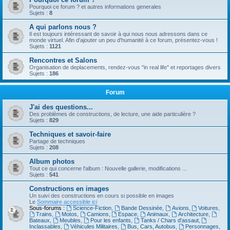
Pourquoi ce forum ? et autres informations generales
Sujets :
8
A qui parlons nous ?
Il est toujours intéressant de savoir à qui nous nous adressons dans ce
monde virtuel. Afin d'ajouter un peu d'humanité à ce forum, présentez-vous !
Sujets :
1121
Rencontres et Salons
Organisation de deplacements, rendez-vous "in real life" et reportages divers
Sujets :
186
Forum
J'ai des questions...
Des problèmes de constructions, de lecture, une aide particulière ?
Sujets :
829
Techniques et savoir-faire
Partage de techniques
Sujets :
208
Album photos
Tout ce qui concerne l'album : Nouvelle gallerie, modifications ...
Sujets :
541
Constructions en images
Un suivi des constructions en cours si possible en images
Le
Sommaire accessible ici
Sous-forums :
Science-Fiction
,
Bande Dessinée
,
Avions
,
Voitures
,
Trains
,
Motos
,
Camions
,
Espace
,
Animaux
,
Architecture
,
Bateaux
,
Meubles
,
Pour les enfants
,
Tanks / Chars d'assaut
,
Inclassables
,
Véhicules Militaires
,
Bus, Cars, Autobus
,
Personnages
,